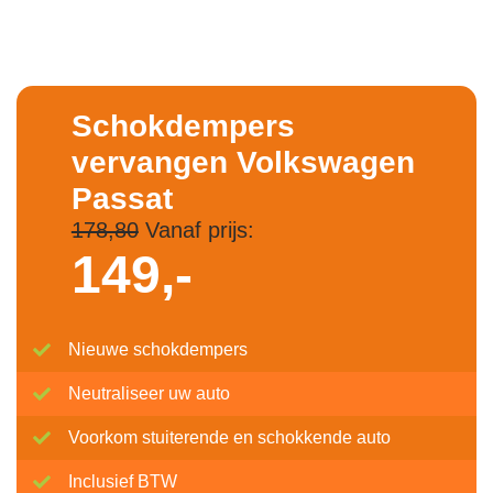
Schokdempers
vervangen Volkswagen
Passat
178,80
Vanaf prijs:
149,-
Nieuwe schokdempers
Neutraliseer uw auto
Voorkom stuiterende en schokkende auto
Inclusief BTW