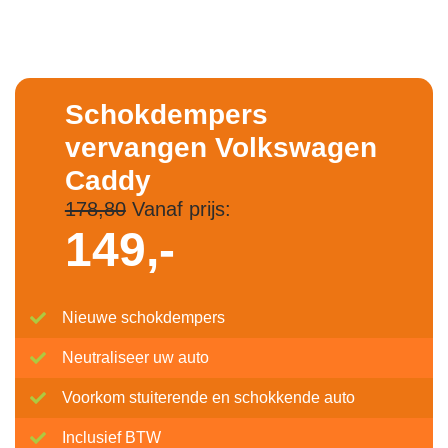
Schokdempers
vervangen Volkswagen
Caddy
178,80
Vanaf prijs:
149,-
Nieuwe schokdempers
Neutraliseer uw auto
Voorkom stuiterende en schokkende auto
Inclusief BTW