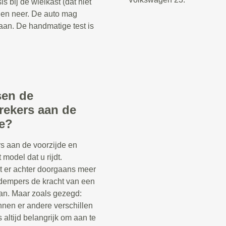
 bij de wielkast (dat niet
 en neer. De auto mag
aan. De handmatige test is
sen de
rekers aan de
de?
s aan de voorzijde en
 model dat u rijdt.
t er achter doorgaans meer
kdempers de kracht van een
n. Maar zoals gezegd:
nnen er andere verschillen
s altijd belangrijk om aan te