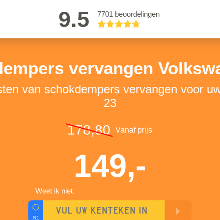
9.5
7701 beoordelingen
empers vervangen Volksw
osten van schokdempers vervangen voor u
23
178,80
Vanaf prijs
149,-
Weet ik niet.