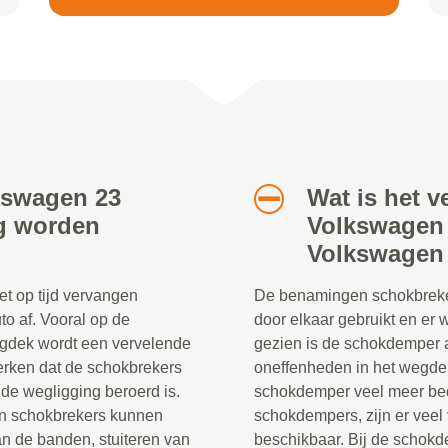
lkswagen 23
Wat is het v
ig worden
Volkswagen 
Volkswagen
t op tijd vervangen
De benamingen schokbreke
to af. Vooral op de
door elkaar gebruikt en er
egdek wordt een vervelende
gezien is de schokdemper a
merken dat de schokbrekers
oneffenheden in het wegdek
e wegligging beroerd is.
schokdemper veel meer be
en schokbrekers kunnen
schokdempers, zijn er veel
an de banden, stuiteren van
beschikbaar. Bij de schokd