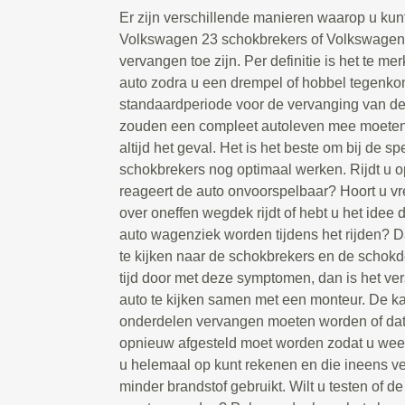
Er zijn verschillende manieren waarop u kun
Volkswagen 23 schokbrekers of Volkswage
vervangen toe zijn. Per definitie is het te me
auto zodra u een drempel of hobbel tegenkom
standaardperiode voor de vervanging van d
zouden een compleet autoleven mee moeten g
altijd het geval. Het is het beste om bij de spe
schokbrekers nog optimaal werken. Rijdt u 
reageert de auto onvoorspelbaar? Hoort u 
over oneffen wegdek rijdt of hebt u het idee 
auto wagenziek worden tijdens het rijden? D
te kijken naar de schokbrekers en de schokd
tijd door met deze symptomen, dan is het ve
auto te kijken samen met een monteur. De ka
onderdelen vervangen moeten worden of da
opnieuw afgesteld moet worden zodat u weer
u helemaal op kunt rekenen en die ineens vee
minder brandstof gebruikt. Wilt u testen of