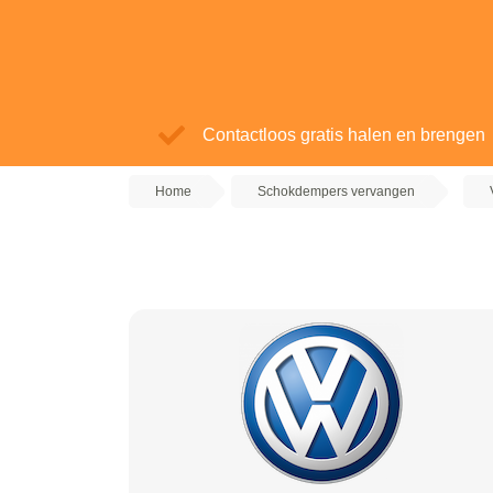
Contactloos gratis halen en brengen
Home
Schokdempers vervangen