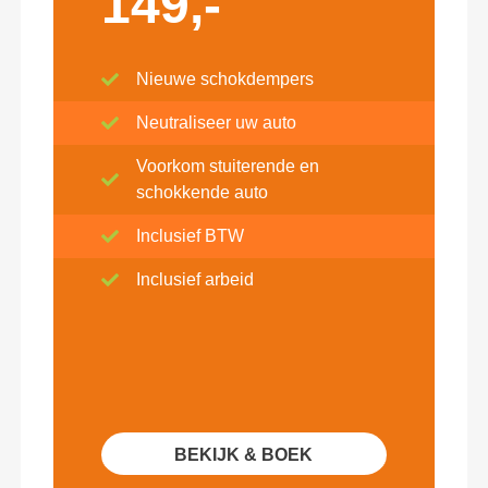
149,-
Nieuwe schokdempers
Neutraliseer uw auto
Voorkom stuiterende en
schokkende auto
Inclusief BTW
Inclusief arbeid
BEKIJK & BOEK