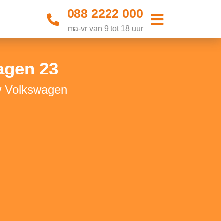
088 2222 000
ma-vr van 9 tot 18 uur
agen 23
w Volkswagen