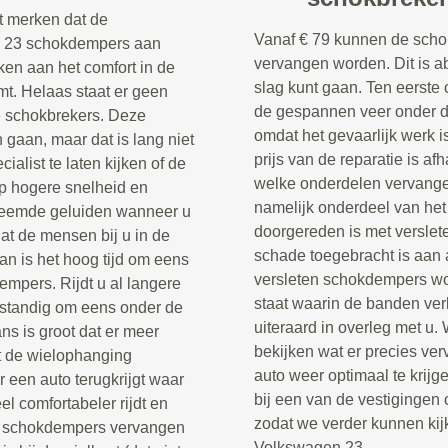
t merken dat de
Vanaf € 79 kunnen de scho
n 23 schokdempers aan
vervangen worden. Dit is a
rken aan het comfort in de
slag kunt gaan. Ten eerste
t. Helaas staat er geen
de gespannen veer onder de
e schokbrekers. Deze
omdat het gevaarlijk werk i
aan, maar dat is lang niet
prijs van de reparatie is af
cialist te laten kijken of de
welke onderdelen vervang
op hogere snelheid en
namelijk onderdeel van het
vreemde geluiden wanneer u
doorgereden is met verslet
dat de mensen bij u in de
schade toegebracht is aan 
an is het hoog tijd om eens
versleten schokdempers wor
empers. Rijdt u al langere
staat waarin de banden ver
rstandig om eens onder de
uiteraard in overleg met u.
ns is groot dat er meer
bekijken wat er precies ve
t de wielophanging
auto weer optimaal te krij
 een auto terugkrijgt waar
bij een van de vestigingen 
l comfortabeler rijdt en
zodat we verder kunnen kij
 de schokdempers vervangen
Volkswagen 23.