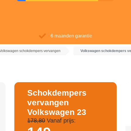
6 maanden garantie
Volkswagen schokdempers vervangen
Volkswagen schokdempers ve
Schokdempers
vervangen
Volkswagen 23
178,80
Vanaf prijs: