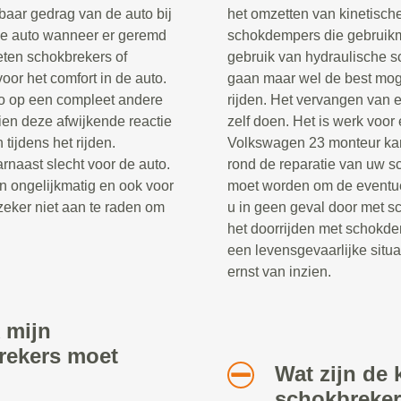
baar gedrag van de auto bij
het omzetten van kinetische
de auto wanneer er geremd
schokdempers die gebruik
eten schokbrekers of
gebruik van hydraulische s
oor het comfort in de auto.
gaan maar wel de best moge
to op een compleet andere
rijden. Het vervangen van 
en deze afwijkende reactie
zelf doen. Het is werk voor
 tijdens het rijden.
Volkswagen 23 monteur kan
rnaast slecht voor de auto.
rond de reparatie van uw 
n ongelijkmatig en ook voor
moet worden om de eventue
zeker niet aan te raden om
u in geen geval door met s
het doorrijden met schokde
een levensgevaarlijke situa
ernst van inzien.
 mijn
rekers moet
Wat zijn de 
schokbreke