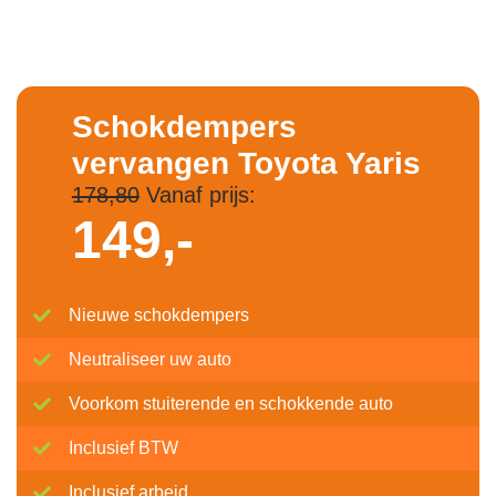
Schokdempers
vervangen Toyota Yaris
178,80
Vanaf prijs:
149,-
Nieuwe schokdempers
Neutraliseer uw auto
Voorkom stuiterende en schokkende auto
Inclusief BTW
Inclusief arbeid