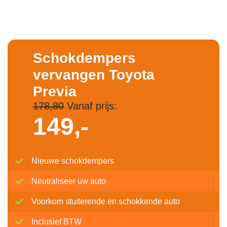
Schokdempers
vervangen Toyota
Previa
178,80
Vanaf prijs:
149,-
Nieuwe schokdempers
Neutraliseer uw auto
Voorkom stuiterende en schokkende auto
Inclusief BTW