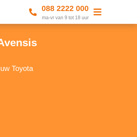
088 2222 000
ma-vr van 9 tot 18 uur
Avensis
 uw Toyota