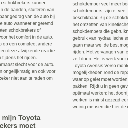
en schokbrekers kunnen
schokdemper veel meer be
an de banden, stuiteren van
schokdempers, zijn er veel
baar gedrag van de auto bij
beschikbaar. Bij de schokd
de auto wanneer er geremd
het omzetten van kinetische
eten schokbrekers of
schokdempers die gebruik
oor het comfort in de auto.
gebruik van hydraulische s
to op een compleet andere
gaan maar wel de best moge
en deze afwijkende reactie
rijden. Het vervangen van 
 tijdens het rijden.
zelf doen. Het is werk voor
rnaast slecht voor de auto.
Toyota Avensis Verso monte
n ongelijkmatig en ook voor
mogelijkheden rond de rep
zeker niet aan te raden om
waar op gelet moet worden
pakken. Rijdt u in geen ge
optimaal werken; het doorr
werken is minst gezegd een 
weinig mensen die hier de e
 mijn Toyota
ekers moet