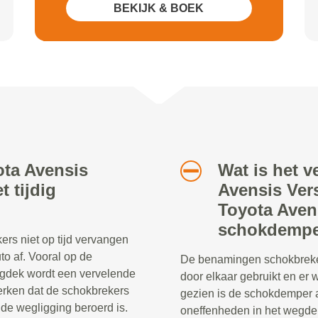
BEKIJK & BOEK
ota Avensis
Wat is het v
 tijdig
Avensis Ver
Toyota Aven
schokdempe
rs niet op tijd vervangen
to af. Vooral op de
De benamingen schokbreke
egdek wordt een vervelende
door elkaar gebruikt en er
merken dat de schokbrekers
gezien is de schokdemper a
e wegligging beroerd is.
oneffenheden in het wegdek