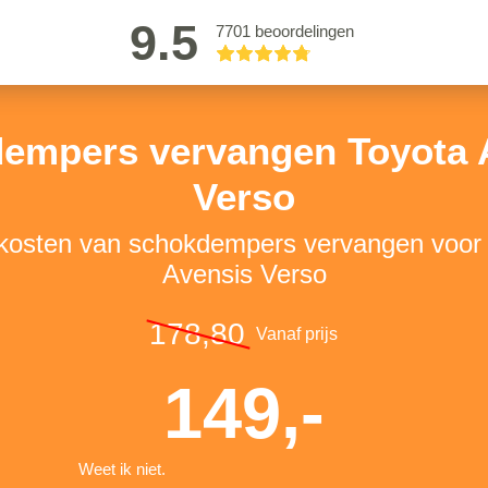
9.5
7701 beoordelingen
empers vervangen Toyota 
Verso
 kosten van schokdempers vervangen voor
Avensis Verso
178,80
Vanaf prijs
149,-
Weet ik niet.