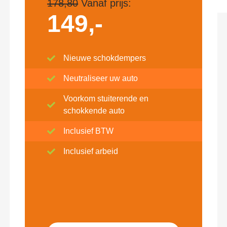
178,80
Vanaf prijs:
149,-
Nieuwe schokdempers
Neutraliseer uw auto
Voorkom stuiterende en
schokkende auto
Inclusief BTW
Inclusief arbeid