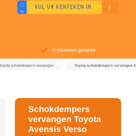
6 maanden garantie
Toyota schokdempers vervangen
Toyota schokdempers vervangen A
Schokdempers
vervangen Toyota
Avensis Verso