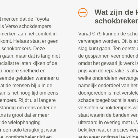
Wat zijn de 
t merken dat de Toyota
schokbreke
sis Verso schokdempers
e merken aan het comfort in
Vanaf € 79 kunnen de scho
komt. Helaas staat er geen
vervangen worden. Dit is a
e schokbrekers. Deze
slag kunt gaan. Ten eerste
aan, maar dat is lang niet
de gespannen veer onder de
cialist te laten kijken of de
omdat het gevaarlijk werk i
op hogere snelheid en
prijs van de reparatie is af
vreemde geluiden wanneer u
welke onderdelen vervang
dat de mensen bij u in de
namelijk onderdeel van het
an is het hoog tijd om eens
doorgereden is met verslet
empers. Rijdt u al langere
schade toegebracht is aan 
rstandig om eens onder de
versleten schokdempers wor
ns is groot dat er meer
staat waarin de banden ver
t de wielophanging
uiteraard in overleg met u.
 een auto terugkrijgt waar
bekijken wat er precies ve
l comfortabeler rijdt en
auto weer optimaal te krij