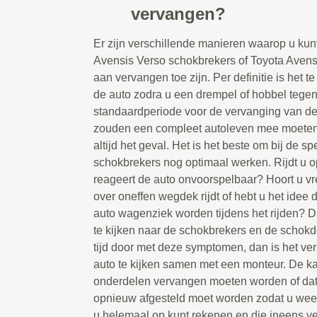
vervangen?
Er zijn verschillende manieren waarop u kun
Avensis Verso schokbrekers of Toyota Aven
aan vervangen toe zijn. Per definitie is het t
de auto zodra u een drempel of hobbel tegen
standaardperiode voor de vervanging van d
zouden een compleet autoleven mee moeten g
altijd het geval. Het is het beste om bij de spe
schokbrekers nog optimaal werken. Rijdt u 
reageert de auto onvoorspelbaar? Hoort u 
over oneffen wegdek rijdt of hebt u het idee 
auto wagenziek worden tijdens het rijden? D
te kijken naar de schokbrekers en de schokd
tijd door met deze symptomen, dan is het ve
auto te kijken samen met een monteur. De ka
onderdelen vervangen moeten worden of da
opnieuw afgesteld moet worden zodat u weer
u helemaal op kunt rekenen en die ineens vee