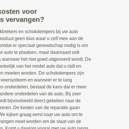
kosten voor
rs vervangen?
kbrekers en schokdempers bij uw auto
bsoluut geen klus waar u zelf mee aan de
 omdat er speciaal gereedschap nodig is om
 auto te plaatsen, maar daarnaast ook
s wanneer het niet goed uitgevoerd wordt. De
hankelijk van het model auto dat u rijdt en
en moeten worden. De schokdempers zijn
 veersysteem en wanneer er te lang
en onderdelen, bestaat de kans dat er meer
andere onderdelen van de auto. Bij zeer
dt bijvoorbeeld direct gekeken naar de
keren. De kosten van de reparatie gaan
 We kijken graag eerst naar uw auto om te
rvangen moet worden om de staat van de
gen. Komt u daarom vooral met uw auto langs