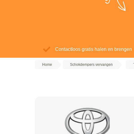
Contactloos gratis halen en brengen
Home
Schokdempers vervangen