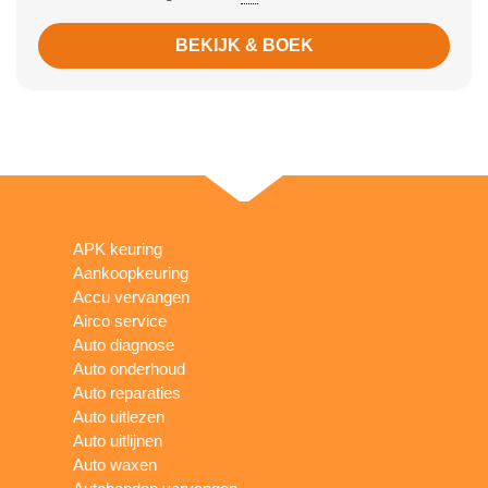
BEKIJK & BOEK
APK keuring
Aankoopkeuring
Accu vervangen
Airco service
Auto diagnose
Auto onderhoud
Auto reparaties
Auto uitlezen
Auto uitlijnen
Auto waxen