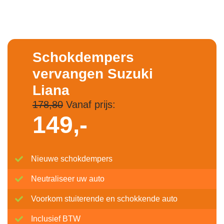
Schokdempers
vervangen Suzuki
Liana
178,80
Vanaf prijs:
149,-
Nieuwe schokdempers
Neutraliseer uw auto
Voorkom stuiterende en schokkende auto
Inclusief BTW