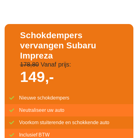
Schokdempers
vervangen Subaru
Impreza
178,80
Vanaf prijs:
149,-
Nieuwe schokdempers
Neutraliseer uw auto
Voorkom stuiterende en schokkende auto
Inclusief BTW