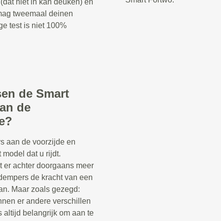
(dat niet in kan deuken) en
 mag tweemaal deinen
ge test is niet 100%
ssen de Smart
an de
de?
s aan de voorzijde en
 model dat u rijdt.
t er achter doorgaans meer
kdempers de kracht van een
n. Maar zoals gezegd:
nnen er andere verschillen
s altijd belangrijk om aan te