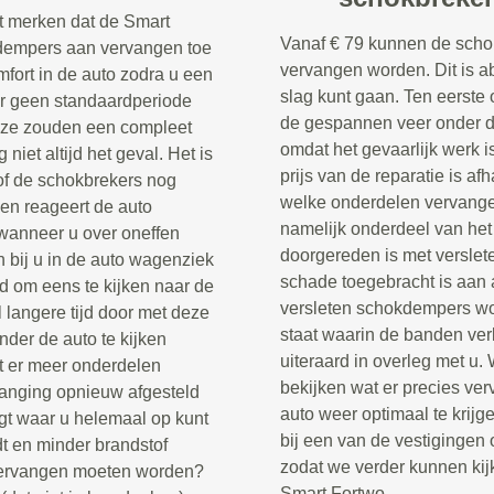
t merken dat de Smart
Vanaf € 79 kunnen de scho
dempers aan vervangen toe
vervangen worden. Dit is a
omfort in de auto zodra u een
slag kunt gaan. Ten eerste
er geen standaardperiode
de gespannen veer onder de
eze zouden een compleet
omdat het gevaarlijk werk i
iet altijd het geval. Het is
prijs van de reparatie is af
n of de schokbrekers nog
welke onderdelen vervang
 en reageert de auto
namelijk onderdeel van het
wanneer u over oneffen
doorgereden is met verslet
n bij u in de auto wagenziek
schade toegebracht is aan 
jd om eens te kijken naar de
versleten schokdempers wor
 langere tijd door met deze
staat waarin de banden ver
der de auto te kijken
uiteraard in overleg met u.
t er meer onderdelen
bekijken wat er precies ve
anging opnieuw afgesteld
auto weer optimaal te krij
gt waar u helemaal op kunt
bij een van de vestigingen 
dt en minder brandstof
zodat we verder kunnen kij
 vervangen moeten worden?
Smart Fortwo.