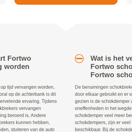
rt Fortwo
Wat is het v
ig worden
Fortwo scho
Fortwo sch
op tijd vervangen worden,
De benamingen schokbreke
oral op de achterbank is dit
door elkaar gebruikt en er
rvelende ervaring. Tijdens
gezien is de schokdemper a
hokbrekers vervangen
oneffenheden in het wegdek
ng beroerd is. Andere
schokdemper veel meer be
kbrekers kunnen hebben,
schokdempers, zijn er veel
den, stuiteren van de auto
beschikbaar. Bij de schokd