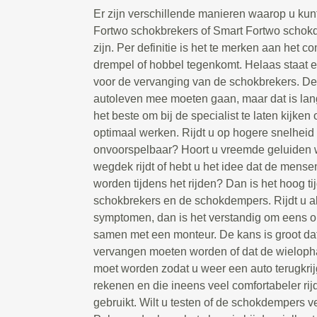
Er zijn verschillende manieren waarop u kun
Fortwo schokbrekers of Smart Fortwo schok
zijn. Per definitie is het te merken aan het c
drempel of hobbel tegenkomt. Helaas staat 
voor de vervanging van de schokbrekers. D
autoleven mee moeten gaan, maar dat is lang n
het beste om bij de specialist te laten kijke
optimaal werken. Rijdt u op hogere snelheid
onvoorspelbaar? Hoort u vreemde geluiden 
wegdek rijdt of hebt u het idee dat de mense
worden tijdens het rijden? Dan is het hoog ti
schokbrekers en de schokdempers. Rijdt u al
symptomen, dan is het verstandig om eens on
samen met een monteur. De kans is groot da
vervangen moeten worden of dat de wieloph
moet worden zodat u weer een auto terugkrij
rekenen en die ineens veel comfortabeler rij
gebruikt. Wilt u testen of de schokdempers