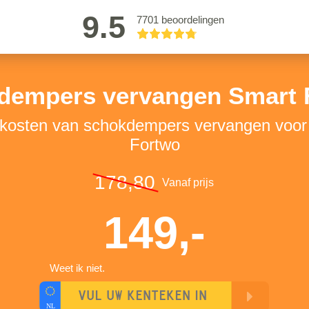
9.5
7701 beoordelingen
dempers vervangen Smart 
 kosten van schokdempers vervangen voo
Fortwo
178,80
Vanaf prijs
149,-
Weet ik niet.