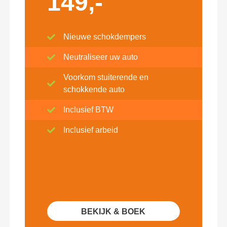
149,-
Nieuwe schokdempers
Neutraliseer uw auto
Voorkom stuiterende en
schokkende auto
Inclusief BTW
Inclusief arbeid
BEKIJK & BOEK