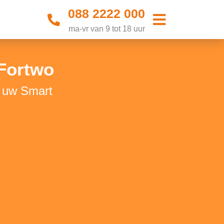
088 2222 000
ma-vr van 9 tot 18 uur
Fortwo
r uw Smart