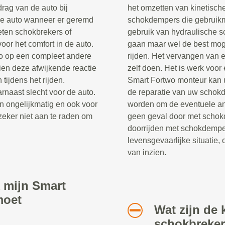
rag van de auto bij
het omzetten van kinetische
de auto wanneer er geremd
schokdempers die gebruik
eten schokbrekers of
gebruik van hydraulische s
oor het comfort in de auto.
gaan maar wel de best moge
to op een compleet andere
rijden. Het vervangen van 
en deze afwijkende reactie
zelf doen. Het is werk voor
 tijdens het rijden.
Smart Fortwo monteur kan u
rnaast slecht voor de auto.
de reparatie van uw schok
n ongelijkmatig en ook voor
worden om de eventuele and
zeker niet aan te raden om
geen geval door met schok
doorrijden met schokdempe
levensgevaarlijke situatie, 
van inzien.
 mijn Smart
moet
Wat zijn de 
schokbreke