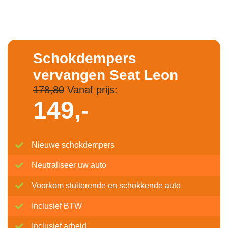
Schokdempers
vervangen Seat Leon
178,80
Vanaf prijs:
149,-
Nieuwe schokdempers
Neutraliseer uw auto
Voorkom stuiterende en schokkende auto
Inclusief BTW
Inclusief arbeid