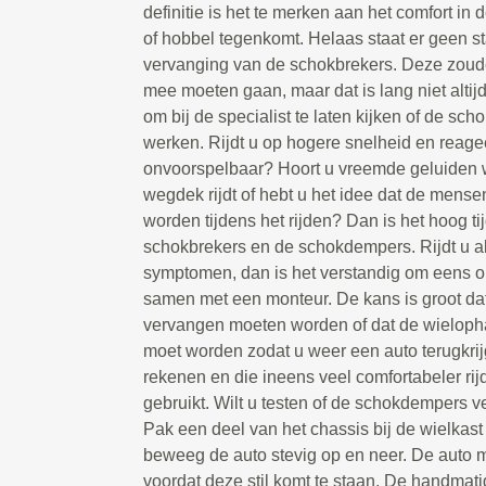
definitie is het te merken aan het comfort in
of hobbel tegenkomt. Helaas staat er geen s
vervanging van de schokbrekers. Deze zoud
mee moeten gaan, maar dat is lang niet altijd
om bij de specialist te laten kijken of de sc
werken. Rijdt u op hogere snelheid en reage
onvoorspelbaar? Hoort u vreemde geluiden 
wegdek rijdt of hebt u het idee dat de mense
worden tijdens het rijden? Dan is het hoog ti
schokbrekers en de schokdempers. Rijdt u al
symptomen, dan is het verstandig om eens on
samen met een monteur. De kans is groot da
vervangen moeten worden of dat de wieloph
moet worden zodat u weer een auto terugkrij
rekenen en die ineens veel comfortabeler rij
gebruikt. Wilt u testen of de schokdempers
Pak een deel van het chassis bij de wielkast 
beweeg de auto stevig op en neer. De auto
voordat deze stil komt te staan. De handmati