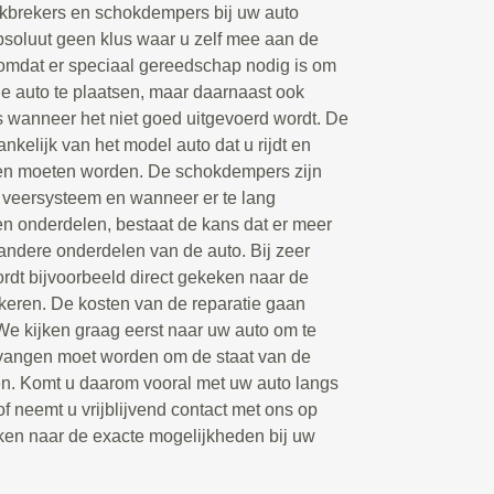
kbrekers en schokdempers bij uw auto
bsoluut geen klus waar u zelf mee aan de
 omdat er speciaal gereedschap nodig is om
 auto te plaatsen, maar daarnaast ook
s wanneer het niet goed uitgevoerd wordt. De
hankelijk van het model auto dat u rijdt en
en moeten worden. De schokdempers zijn
 veersysteem en wanneer er te lang
en onderdelen, bestaat de kans dat er meer
andere onderdelen van de auto. Bij zeer
dt bijvoorbeeld direct gekeken naar de
keren. De kosten van de reparatie gaan
 We kijken graag eerst naar uw auto om te
rvangen moet worden om de staat van de
gen. Komt u daarom vooral met uw auto langs
of neemt u vrijblijvend contact met ons op
ken naar de exacte mogelijkheden bij uw