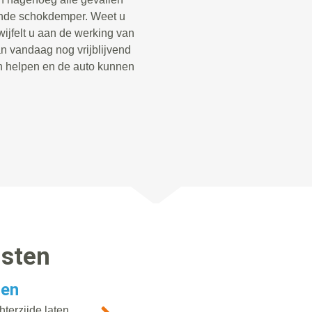
ende schokdemper. Weet u
twijfelt u aan de werking van
 vandaag nog vrijblijvend
n helpen en de auto kunnen
nsten
gen
terzijde laten