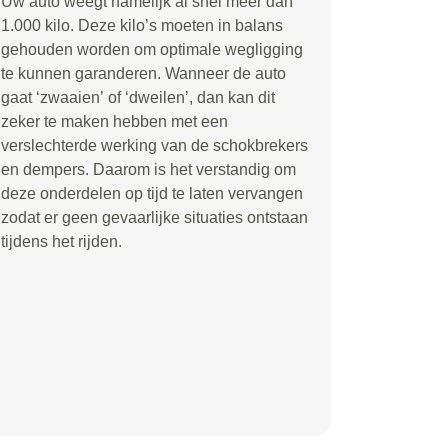
Uw auto weegt namelijk al snel meer dan
1.000 kilo. Deze kilo
’
s moeten in balans
gehouden worden om optimale wegligging
te kunnen garanderen. Wanneer de auto
gaat
‘
zwaaien
’
of
‘
dweilen
’
, dan kan dit
zeker te maken hebben met een
verslechterde werking van de schokbrekers
en dempers. Daarom is het verstandig om
deze onderdelen op tijd te laten vervangen
zodat er geen gevaarlijke situaties ontstaan
tijdens het rijden.