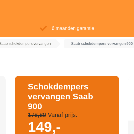
6 maanden garantie
Saab schokdempers vervangen
Saab schokdempers vervangen 900
Schokdempers
vervangen Saab
900
178,80
Vanaf prijs:
149,-