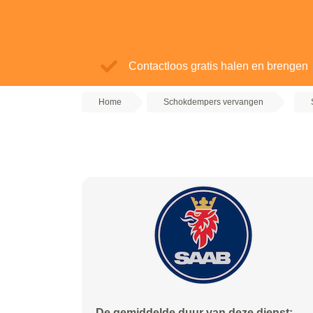
Contactloos gratis halen en brengen
Home
Schokdempers vervangen
De gemiddelde duur van deze dienst: