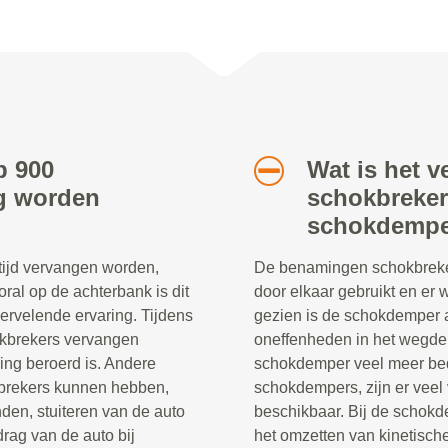
b 900
Wat is het v
ig worden
schokbreker
schokdempe
tijd vervangen worden,
De benamingen schokbreke
oral op de achterbank is dit
door elkaar gebruikt en er
rvelende ervaring. Tijdens
gezien is de schokdemper a
hokbrekers vervangen
oneffenheden in het wegdek
ng beroerd is. Andere
schokdemper veel meer be
kbrekers kunnen hebben,
schokdempers, zijn er veel
den, stuiteren van de auto
beschikbaar. Bij de schokd
rag van de auto bij
het omzetten van kinetische