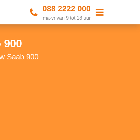
088 2222 000
ma-vr van 9 tot 18 uur
 900
uw Saab 900