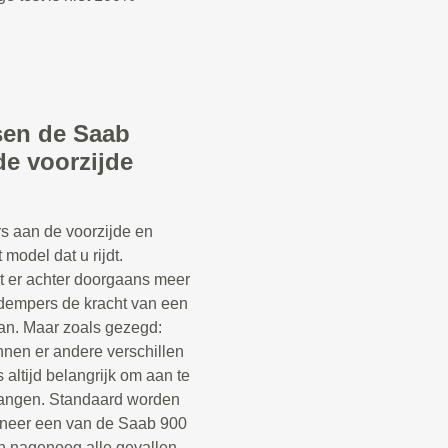
ssen de Saab
de voorzijde
s aan de voorzijde en
 model dat u rijdt.
t er achter doorgaans meer
kdempers de kracht van een
n. Maar zoals gezegd:
nnen er andere verschillen
s altijd belangrijk om aan te
vangen. Standaard worden
neer een van de Saab 900
in nagenoeg alle gevallen