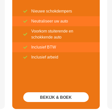
Nieuwe schokdempers
Neutraliseer uw auto
Voorkom stuiterende en
schokkende auto
Inclusief BTW
Inclusief arbeid
BEKIJK & BOEK