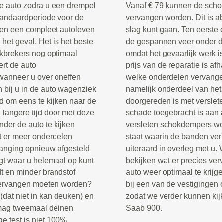
 de auto zodra u een drempel
Vanaf € 79 kunnen de scho
tandaardperiode voor de
vervangen worden. Dit is a
en een compleet autoleven
slag kunt gaan. Ten eerste
 het geval. Het is het beste
de gespannen veer onder de
hokbrekers nog optimaal
omdat het gevaarlijk werk i
ert de auto
prijs van de reparatie is af
wanneer u over oneffen
welke onderdelen vervang
n bij u in de auto wagenziek
namelijk onderdeel van het
jd om eens te kijken naar de
doorgereden is met verslet
 langere tijd door met deze
schade toegebracht is aan 
der de auto te kijken
versleten schokdempers wor
t er meer onderdelen
staat waarin de banden ver
anging opnieuw afgesteld
uiteraard in overleg met u.
gt waar u helemaal op kunt
bekijken wat er precies ve
dt en minder brandstof
auto weer optimaal te krij
 vervangen moeten worden?
bij een van de vestigingen 
(dat niet in kan deuken) en
zodat we verder kunnen kij
 mag tweemaal deinen
Saab 900.
ge test is niet 100%