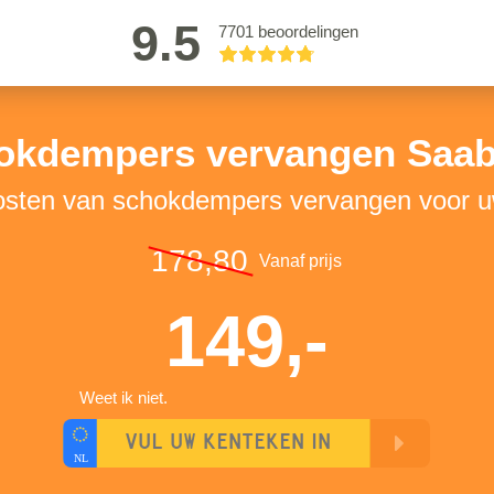
9.5
7701 beoordelingen
okdempers vervangen Saab
kosten van schokdempers vervangen voor 
178,80
Vanaf prijs
149,-
Weet ik niet.