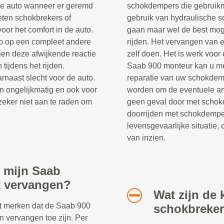
de auto wanneer er geremd
schokdempers die gebruik
eten schokbrekers of
gebruik van hydraulische s
oor het comfort in de auto.
gaan maar wel de best moge
to op een compleet andere
rijden. Het vervangen van 
en deze afwijkende reactie
zelf doen. Het is werk voor
 tijdens het rijden.
Saab 900 monteur kan u me
rnaast slecht voor de auto.
reparatie van uw schokdem
n ongelijkmatig en ook voor
worden om de eventuele and
zeker niet aan te raden om
geen geval door met schok
doorrijden met schokdempe
levensgevaarlijke situatie, 
van inzien.
k mijn Saab
t vervangen?
Wat zijn de 
nt merken dat de Saab 900
schokbreke
 vervangen toe zijn. Per