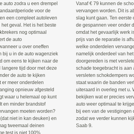
 de auto zodra u een drempel
Vanaf € 79 kunnen de scho
tandaardperiode voor de
vervangen worden. Dit is a
en een compleet autoleven
slag kunt gaan. Ten eerste
 het geval. Het is het beste
de gespannen veer onder de
hokbrekers nog optimaal
omdat het gevaarlijk werk i
ert de auto
prijs van de reparatie is af
wanneer u over oneffen
welke onderdelen vervang
n bij u in de auto wagenziek
namelijk onderdeel van het
jd om eens te kijken naar de
doorgereden is met verslet
 langere tijd door met deze
schade toegebracht is aan 
der de auto te kijken
versleten schokdempers wor
t er meer onderdelen
staat waarin de banden ver
anging opnieuw afgesteld
uiteraard in overleg met u.
gt waar u helemaal op kunt
bekijken wat er precies ve
dt en minder brandstof
auto weer optimaal te krij
 vervangen moeten worden?
bij een van de vestigingen 
(dat niet in kan deuken) en
zodat we verder kunnen kij
 mag tweemaal deinen
Saab 9.
ge test is niet 100%