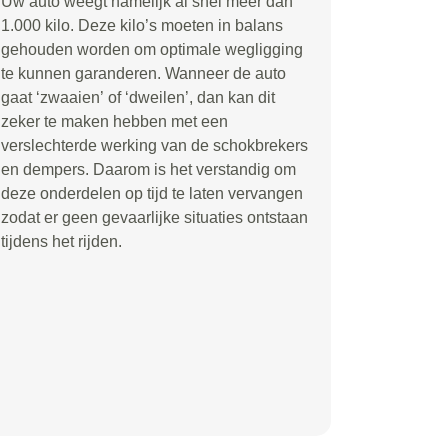
Uw auto weegt namelijk al snel meer dan
1.000 kilo. Deze kilo
’
s moeten in balans
gehouden worden om optimale wegligging
te kunnen garanderen. Wanneer de auto
gaat
‘
zwaaien
’
of
‘
dweilen
’
, dan kan dit
zeker te maken hebben met een
verslechterde werking van de schokbrekers
en dempers. Daarom is het verstandig om
deze onderdelen op tijd te laten vervangen
zodat er geen gevaarlijke situaties ontstaan
tijdens het rijden.