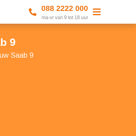
088 2222 000
ma-vr van 9 tot 18 uur
b 9
 uw Saab 9