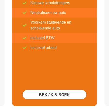
Nieuwe schokdempers
Neutraliseer uw auto
Voorkom stuiterende en
schokkende auto
Inclusief BTW
Inclusief arbeid
BEKIJK & BOEK