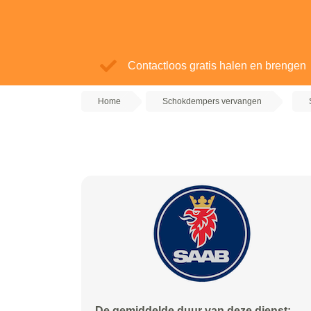
Contactloos gratis halen en brengen
Home
Schokdempers vervangen
De gemiddelde duur van deze dienst: