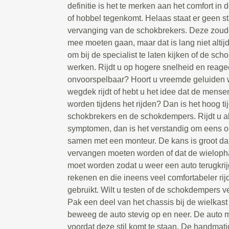
definitie is het te merken aan het comfort in
of hobbel tegenkomt. Helaas staat er geen s
vervanging van de schokbrekers. Deze zoud
mee moeten gaan, maar dat is lang niet altijd
om bij de specialist te laten kijken of de sc
werken. Rijdt u op hogere snelheid en reage
onvoorspelbaar? Hoort u vreemde geluiden 
wegdek rijdt of hebt u het idee dat de mense
worden tijdens het rijden? Dan is het hoog ti
schokbrekers en de schokdempers. Rijdt u al
symptomen, dan is het verstandig om eens on
samen met een monteur. De kans is groot da
vervangen moeten worden of dat de wieloph
moet worden zodat u weer een auto terugkrij
rekenen en die ineens veel comfortabeler rij
gebruikt. Wilt u testen of de schokdempers
Pak een deel van het chassis bij de wielkast 
beweeg de auto stevig op en neer. De auto
voordat deze stil komt te staan. De handmati