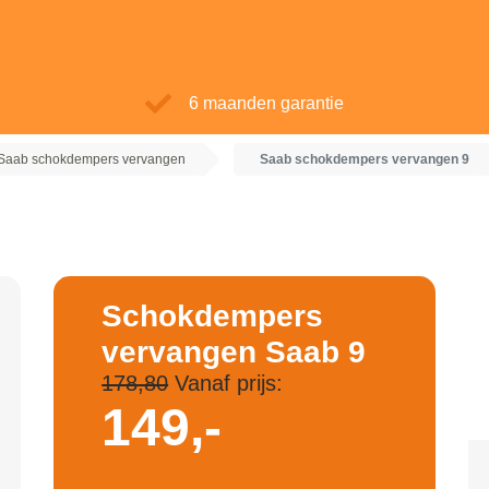
6 maanden garantie
Saab schokdempers vervangen
Saab schokdempers vervangen 9
Schokdempers
vervangen Saab 9
178,80
Vanaf prijs:
149,-