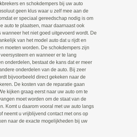
kbrekers en schokdempers bij uw auto
bsoluut geen klus waar u zelf mee aan de
 omdat er speciaal gereedschap nodig is om
 auto te plaatsen, maar daarnaast ook
s wanneer het niet goed uitgevoerd wordt. De
hankelijk van het model auto dat u rijdt en
en moeten worden. De schokdempers zijn
 veersysteem en wanneer er te lang
en onderdelen, bestaat de kans dat er meer
andere onderdelen van de auto. Bij zeer
dt bijvoorbeeld direct gekeken naar de
keren. De kosten van de reparatie gaan
 We kijken graag eerst naar uw auto om te
rvangen moet worden om de staat van de
gen. Komt u daarom vooral met uw auto langs
of neemt u vrijblijvend contact met ons op
ken naar de exacte mogelijkheden bij uw