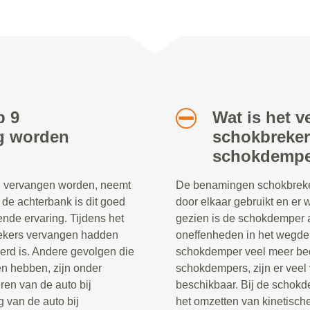
b 9
Wat is het v
ig worden
schokbreker
schokdempe
jd vervangen worden, neemt
De benamingen schokbreke
p de achterbank is dit goed
door elkaar gebruikt en er
nde ervaring. Tijdens het
gezien is de schokdemper a
brekers vervangen hadden
oneffenheden in het wegdek
rd is. Andere gevolgen die
schokdemper veel meer be
en hebben, zijn onder
schokdempers, zijn er veel
ren van de auto bij
beschikbaar. Bij de schokd
 van de auto bij
het omzetten van kinetische