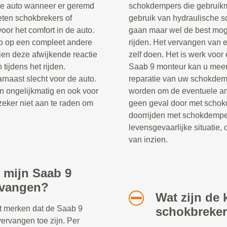
de auto wanneer er geremd
schokdempers die gebruik
eten schokbrekers of
gebruik van hydraulische s
oor het comfort in de auto.
gaan maar wel de best moge
to op een compleet andere
rijden. Het vervangen van 
en deze afwijkende reactie
zelf doen. Het is werk voor
 tijdens het rijden.
Saab 9 monteur kan u meer 
rnaast slecht voor de auto.
reparatie van uw schokdem
n ongelijkmatig en ook voor
worden om de eventuele and
zeker niet aan te raden om
geen geval door met schok
doorrijden met schokdempe
levensgevaarlijke situatie, 
van inzien.
 mijn Saab 9
rvangen?
Wat zijn de 
nt merken dat de Saab 9
schokbreke
rvangen toe zijn. Per