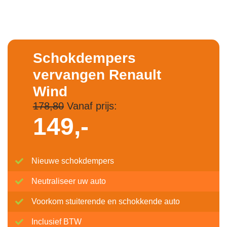
Schokdempers
vervangen Renault
Wind
178,80
Vanaf prijs:
149,-
Nieuwe schokdempers
Neutraliseer uw auto
Voorkom stuiterende en schokkende auto
Inclusief BTW