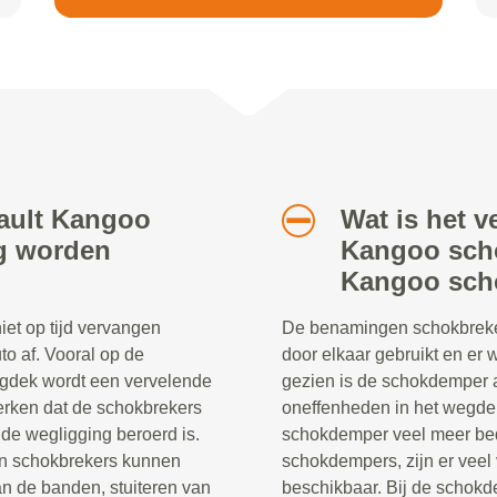
nault Kangoo
Wat is het v
ig worden
Kangoo scho
Kangoo sch
et op tijd vervangen
De benamingen schokbreke
to af. Vooral op de
door elkaar gebruikt en er
egdek wordt een vervelende
gezien is de schokdemper a
merken dat de schokbrekers
oneffenheden in het wegdek
e wegligging beroerd is.
schokdemper veel meer be
en schokbrekers kunnen
schokdempers, zijn er veel
an de banden, stuiteren van
beschikbaar. Bij de schokd