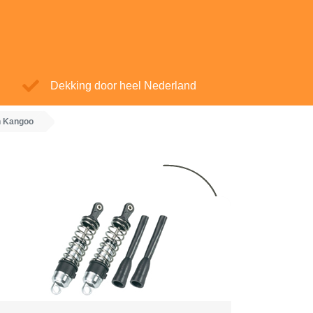
Dekking door heel Nederland
n Kangoo