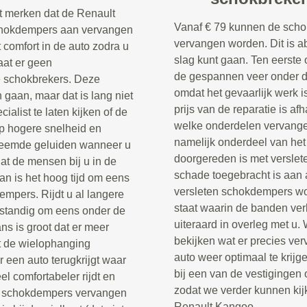
t merken dat de Renault
Vanaf € 79 kunnen de scho
chokdempers aan vervangen
vervangen worden. Dit is a
t comfort in de auto zodra u
slag kunt gaan. Ten eerste
aat er geen
de gespannen veer onder de
e schokbrekers. Deze
omdat het gevaarlijk werk i
aan, maar dat is lang niet
prijs van de reparatie is af
cialist te laten kijken of de
welke onderdelen vervang
op hogere snelheid en
namelijk onderdeel van het
vreemde geluiden wanneer u
doorgereden is met verslet
dat de mensen bij u in de
schade toegebracht is aan 
an is het hoog tijd om eens
versleten schokdempers wor
empers. Rijdt u al langere
staat waarin de banden ver
rstandig om eens onder de
uiteraard in overleg met u.
ns is groot dat er meer
bekijken wat er precies ve
t de wielophanging
auto weer optimaal te krij
 een auto terugkrijgt waar
bij een van de vestigingen 
l comfortabeler rijdt en
zodat we verder kunnen kij
 de schokdempers vervangen
Renault Kangoo.