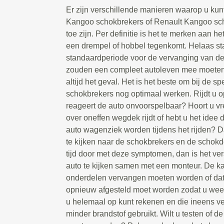
Er zijn verschillende manieren waarop u kun
Kangoo schokbrekers of Renault Kangoo s
toe zijn. Per definitie is het te merken aan he
een drempel of hobbel tegenkomt. Helaas st
standaardperiode voor de vervanging van d
zouden een compleet autoleven mee moeten g
altijd het geval. Het is het beste om bij de spe
schokbrekers nog optimaal werken. Rijdt u 
reageert de auto onvoorspelbaar? Hoort u 
over oneffen wegdek rijdt of hebt u het idee 
auto wagenziek worden tijdens het rijden? D
te kijken naar de schokbrekers en de schokd
tijd door met deze symptomen, dan is het ve
auto te kijken samen met een monteur. De ka
onderdelen vervangen moeten worden of da
opnieuw afgesteld moet worden zodat u weer
u helemaal op kunt rekenen en die ineens vee
minder brandstof gebruikt. Wilt u testen of