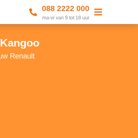
088 2222 000
ma-vr van 9 tot 18 uur
 Kangoo
uw Renault