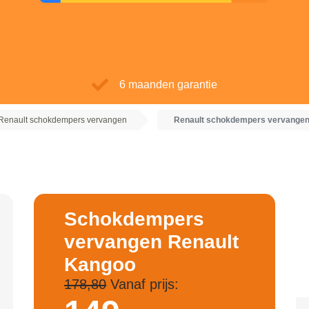
6 maanden garantie
Renault schokdempers vervangen
Renault schokdempers vervange
Schokdempers
vervangen Renault
Kangoo
178,80
Vanaf prijs: