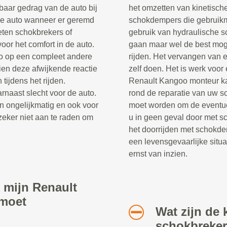
baar gedrag van de auto bij
het omzetten van kinetische
de auto wanneer er geremd
schokdempers die gebruik
eten schokbrekers of
gebruik van hydraulische s
oor het comfort in de auto.
gaan maar wel de best moge
to op een compleet andere
rijden. Het vervangen van 
en deze afwijkende reactie
zelf doen. Het is werk voor
 tijdens het rijden.
Renault Kangoo monteur ka
rnaast slecht voor de auto.
rond de reparatie van uw 
n ongelijkmatig en ook voor
moet worden om de eventue
zeker niet aan te raden om
u in geen geval door met s
het doorrijden met schokde
een levensgevaarlijke situa
ernst van inzien.
 mijn Renault
moet
Wat zijn de 
schokbreke