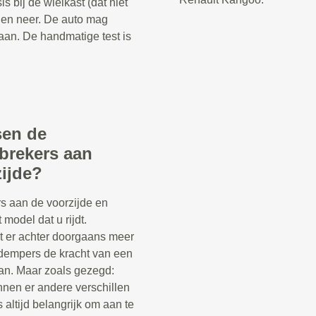
 bij de wielkast (dat niet
 en neer. De auto mag
aan. De handmatige test is
sen de
brekers aan
zijde?
s aan de voorzijde en
 model dat u rijdt.
t er achter doorgaans meer
kdempers de kracht van een
n. Maar zoals gezegd:
nnen er andere verschillen
s altijd belangrijk om aan te