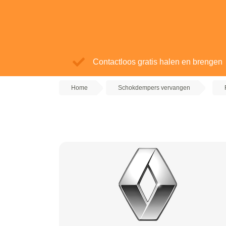
Contactloos gratis halen en brengen
Home
Schokdempers vervangen