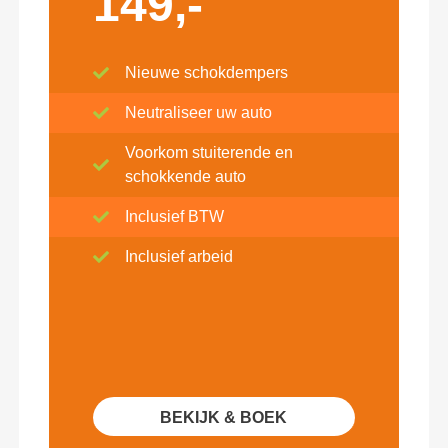
149,-
Nieuwe schokdempers
Neutraliseer uw auto
Voorkom stuiterende en
schokkende auto
Inclusief BTW
Inclusief arbeid
BEKIJK & BOEK