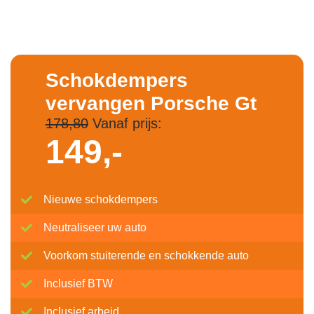
Schokdempers
vervangen Porsche Gt
178,80
Vanaf prijs:
149,-
Nieuwe schokdempers
Neutraliseer uw auto
Voorkom stuiterende en schokkende auto
Inclusief BTW
Inclusief arbeid