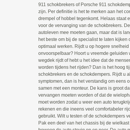
911 schokbrekers of Porsche 911 schokdem
zijn. Per definitie is het te merken aan het c
drempel of hobbel tegenkomt. Helaas staat 
voor de vervanging van de schokbrekers. D
autoleven mee moeten gaan, maar dat is lang n
het beste om bij de specialist te laten kijke
optimaal werken. Rijdt u op hogere snelheid
onvoorspelbaar? Hoort u vreemde geluiden 
wegdek rijdt of hebt u het idee dat de mense
worden tijdens het rijden? Dan is het hoog ti
schokbrekers en de schokdempers. Rijdt u al
symptomen, dan is het verstandig om eens on
samen met een monteur. De kans is groot da
vervangen moeten worden of dat de wieloph
moet worden zodat u weer een auto terugkrij
rekenen en die ineens veel comfortabeler rij
gebruikt. Wilt u testen of de schokdempers
Pak een deel van het chassis bij de wielkast 
beweeg de auto stevig op en neer. De auto