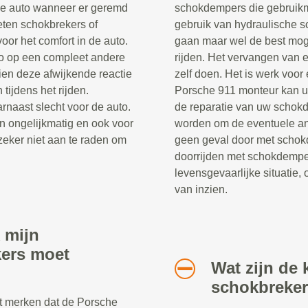
de auto wanneer er geremd
schokdempers die gebruik
eten schokbrekers of
gebruik van hydraulische s
oor het comfort in de auto.
gaan maar wel de best moge
to op een compleet andere
rijden. Het vervangen van 
en deze afwijkende reactie
zelf doen. Het is werk voor
 tijdens het rijden.
Porsche 911 monteur kan u
rnaast slecht voor de auto.
de reparatie van uw schok
n ongelijkmatig en ook voor
worden om de eventuele and
zeker niet aan te raden om
geen geval door met schok
doorrijden met schokdempe
levensgevaarlijke situatie, 
van inzien.
 mijn
kers moet
Wat zijn de 
schokbreke
nt merken dat de Porsche