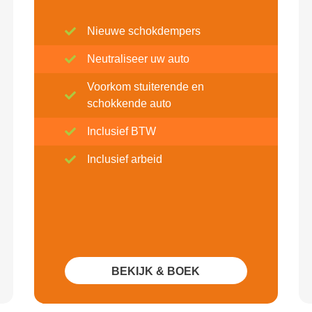
Nieuwe schokdempers
Neutraliseer uw auto
Voorkom stuiterende en
schokkende auto
Inclusief BTW
Inclusief arbeid
BEKIJK & BOEK