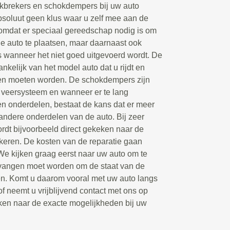
kbrekers en schokdempers bij uw auto
bsoluut geen klus waar u zelf mee aan de
 omdat er speciaal gereedschap nodig is om
 auto te plaatsen, maar daarnaast ook
s wanneer het niet goed uitgevoerd wordt. De
hankelijk van het model auto dat u rijdt en
en moeten worden. De schokdempers zijn
 veersysteem en wanneer er te lang
en onderdelen, bestaat de kans dat er meer
andere onderdelen van de auto. Bij zeer
dt bijvoorbeeld direct gekeken naar de
keren. De kosten van de reparatie gaan
 We kijken graag eerst naar uw auto om te
rvangen moet worden om de staat van de
gen. Komt u daarom vooral met uw auto langs
of neemt u vrijblijvend contact met ons op
ken naar de exacte mogelijkheden bij uw