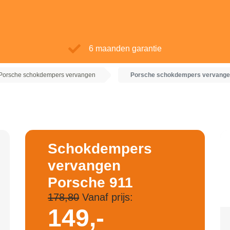
6 maanden garantie
Porsche schokdempers vervangen
Porsche schokdempers vervange
Schokdempers
vervangen
Porsche 911
178,80
Vanaf prijs:
149,-