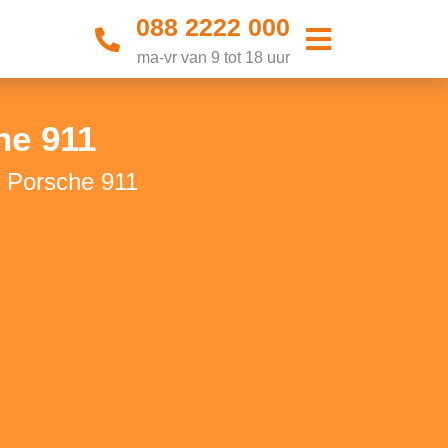
088 2222 000
ma-vr van 9 tot 18 uur
he 911
w Porsche 911