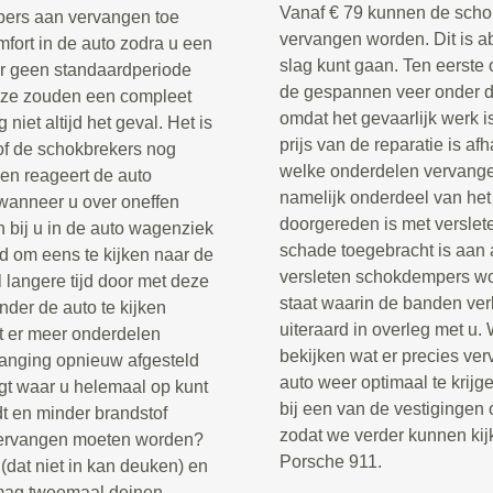
Vanaf € 79 kunnen de scho
pers aan vervangen toe
vervangen worden. Dit is a
omfort in de auto zodra u een
slag kunt gaan. Ten eerste
er geen standaardperiode
de gespannen veer onder de
eze zouden een compleet
omdat het gevaarlijk werk i
iet altijd het geval. Het is
prijs van de reparatie is af
n of de schokbrekers nog
welke onderdelen vervang
 en reageert de auto
namelijk onderdeel van het
wanneer u over oneffen
doorgereden is met verslet
n bij u in de auto wagenziek
schade toegebracht is aan 
jd om eens te kijken naar de
versleten schokdempers wor
 langere tijd door met deze
staat waarin de banden ver
der de auto te kijken
uiteraard in overleg met u.
t er meer onderdelen
bekijken wat er precies ve
anging opnieuw afgesteld
auto weer optimaal te krij
gt waar u helemaal op kunt
bij een van de vestigingen 
dt en minder brandstof
zodat we verder kunnen kij
 vervangen moeten worden?
Porsche 911.
(dat niet in kan deuken) en
 mag tweemaal deinen