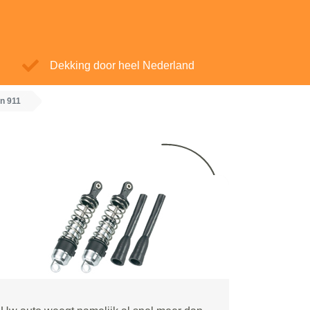
Dekking door heel Nederland
n 911