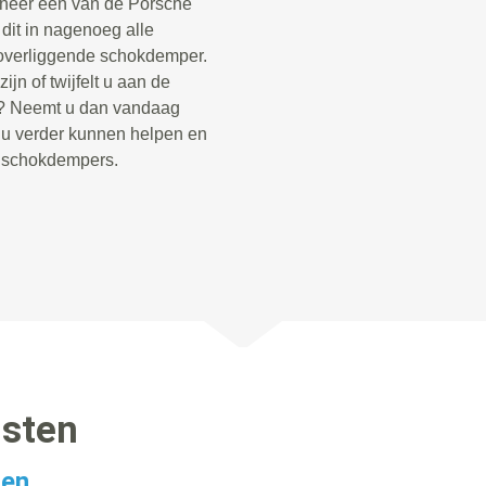
neer een van de Porsche
dit in nagenoeg alle
overliggende schokdemper.
jn of twijfelt u aan de
o? Neemt u dan vandaag
e u verder kunnen helpen en
e schokdempers.
nsten
gen