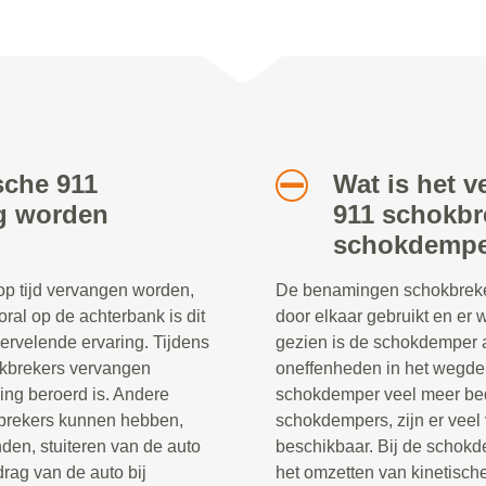
sche 911
Wat is het v
ig worden
911 schokbr
schokdempe
p tijd vervangen worden,
De benamingen schokbreke
oral op de achterbank is dit
door elkaar gebruikt en er
rvelende ervaring. Tijdens
gezien is de schokdemper a
hokbrekers vervangen
oneffenheden in het wegdek
ng beroerd is. Andere
schokdemper veel meer be
kbrekers kunnen hebben,
schokdempers, zijn er veel
den, stuiteren van de auto
beschikbaar. Bij de schokd
rag van de auto bij
het omzetten van kinetische