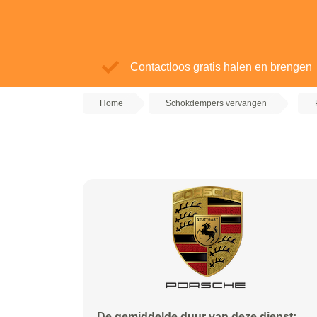
Contactloos gratis halen en brengen
Home
Schokdempers vervangen
De gemiddelde duur van deze dienst: