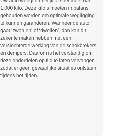
Uw auto weegt namelijk al snel meer dan
1.000 kilo. Deze kilo
’
s moeten in balans
gehouden worden om optimale wegligging
te kunnen garanderen. Wanneer de auto
gaat
‘
zwaaien
’
of
‘
dweilen
’
, dan kan dit
zeker te maken hebben met een
verslechterde werking van de schokbrekers
en dempers. Daarom is het verstandig om
deze onderdelen op tijd te laten vervangen
zodat er geen gevaarlijke situaties ontstaan
tijdens het rijden.