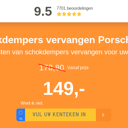
9.5
7701 beoordelingen
dempers vervangen Porsc
sten van schokdempers vervangen voor u
178,80
Vanaf prijs
149,-
Weet ik niet.