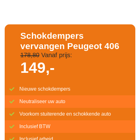
Schokdempers
vervangen Peugeot 406
178,80
Vanaf prijs:
149,-
Nieuwe schokdempers
Neutraliseer uw auto
Voorkom stuiterende en schokkende auto
Inclusief BTW
Inclusief arbeid