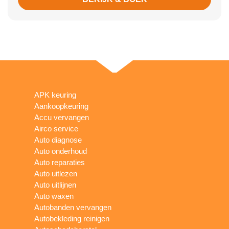
APK keuring
Aankoopkeuring
Accu vervangen
Airco service
Auto diagnose
Auto onderhoud
Auto reparaties
Auto uitlezen
Auto uitlijnen
Auto waxen
Autobanden vervangen
Autobekleding reinigen