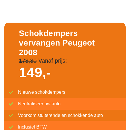
Schokdempers
vervangen Peugeot
2008
178,80
Vanaf prijs:
149,-
Nieuwe schokdempers
Neutraliseer uw auto
Voorkom stuiterende en schokkende auto
Inclusief BTW