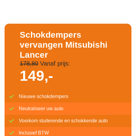
Schokdempers
vervangen Mitsubishi
Lancer
178,80
Vanaf prijs:
149,-
Nieuwe schokdempers
Neutraliseer uw auto
Voorkom stuiterende en schokkende auto
Inclusief BTW