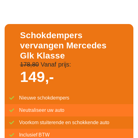
Schokdempers
vervangen Mercedes
Glk Klasse
178,80
Vanaf prijs:
149,-
Nieuwe schokdempers
Neutraliseer uw auto
Voorkom stuiterende en schokkende auto
Inclusief BTW