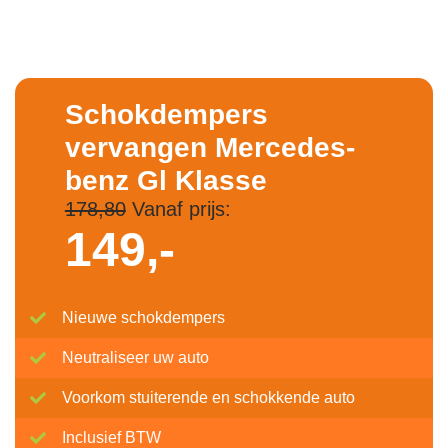
Schokdempers
vervangen Mercedes-
benz Gl Klasse
178,80
Vanaf prijs:
149,-
Nieuwe schokdempers
Neutraliseer uw auto
Voorkom stuiterende en schokkende auto
Inclusief BTW