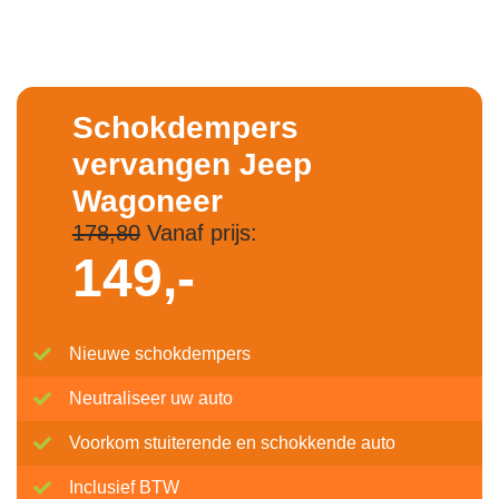
Schokdempers
vervangen Jeep
Wagoneer
178,80
Vanaf prijs:
149,-
Nieuwe schokdempers
Neutraliseer uw auto
Voorkom stuiterende en schokkende auto
Inclusief BTW