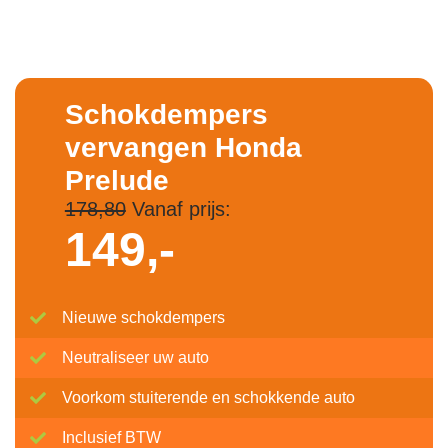
Schokdempers
vervangen Honda
Prelude
178,80
Vanaf prijs:
149,-
Nieuwe schokdempers
Neutraliseer uw auto
Voorkom stuiterende en schokkende auto
Inclusief BTW