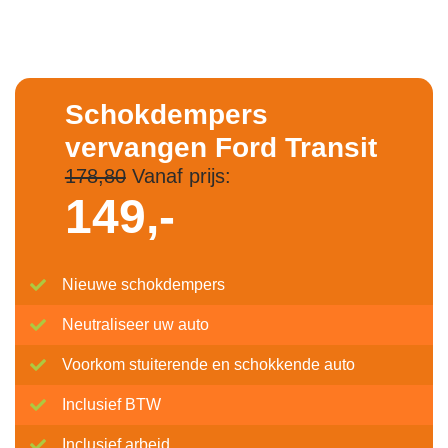
Schokdempers
vervangen Ford Transit
178,80
Vanaf prijs:
149,-
Nieuwe schokdempers
Neutraliseer uw auto
Voorkom stuiterende en schokkende auto
Inclusief BTW
Inclusief arbeid