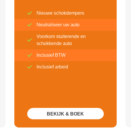
Nieuwe schokdempers
Neutraliseer uw auto
Voorkom stuiterende en
schokkende auto
Inclusief BTW
Inclusief arbeid
BEKIJK & BOEK