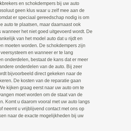
kbrekers en schokdempers bij uw auto
bsoluut geen klus waar u zelf mee aan de
 omdat er speciaal gereedschap nodig is om
 auto te plaatsen, maar daarnaast ook
s wanneer het niet goed uitgevoerd wordt. De
hankelijk van het model auto dat u rijdt en
en moeten worden. De schokdempers zijn
 veersysteem en wanneer er te lang
en onderdelen, bestaat de kans dat er meer
andere onderdelen van de auto. Bij zeer
dt bijvoorbeeld direct gekeken naar de
keren. De kosten van de reparatie gaan
 We kijken graag eerst naar uw auto om te
rvangen moet worden om de staat van de
gen. Komt u daarom vooral met uw auto langs
of neemt u vrijblijvend contact met ons op
ken naar de exacte mogelijkheden bij uw