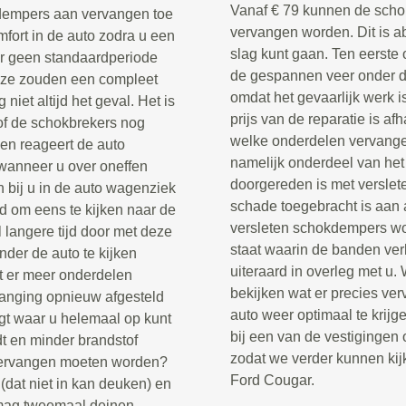
Vanaf € 79 kunnen de scho
dempers aan vervangen toe
vervangen worden. Dit is a
omfort in de auto zodra u een
slag kunt gaan. Ten eerste
er geen standaardperiode
de gespannen veer onder de
eze zouden een compleet
omdat het gevaarlijk werk i
iet altijd het geval. Het is
prijs van de reparatie is af
n of de schokbrekers nog
welke onderdelen vervang
 en reageert de auto
namelijk onderdeel van het
wanneer u over oneffen
doorgereden is met verslet
n bij u in de auto wagenziek
schade toegebracht is aan 
jd om eens te kijken naar de
versleten schokdempers wor
 langere tijd door met deze
staat waarin de banden ver
der de auto te kijken
uiteraard in overleg met u.
t er meer onderdelen
bekijken wat er precies ve
anging opnieuw afgesteld
auto weer optimaal te krij
gt waar u helemaal op kunt
bij een van de vestigingen 
dt en minder brandstof
zodat we verder kunnen kij
 vervangen moeten worden?
Ford Cougar.
(dat niet in kan deuken) en
 mag tweemaal deinen