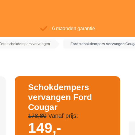
6 maanden garantie
Ford schokdempers vervangen
Ford schokdempers vervangen Coug
Schokdempers
vervangen Ford
Cougar
178,80
Vanaf prijs:
149,-