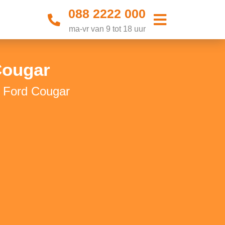
088 2222 000
ma-vr van 9 tot 18 uur
Cougar
w Ford Cougar