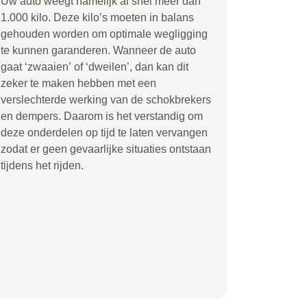
Uw auto weegt namelijk al snel meer dan
1.000 kilo. Deze kilo
’
s moeten in balans
gehouden worden om optimale wegligging
te kunnen garanderen. Wanneer de auto
gaat
‘
zwaaien
’
of
‘
dweilen
’
, dan kan dit
zeker te maken hebben met een
verslechterde werking van de schokbrekers
en dempers. Daarom is het verstandig om
deze onderdelen op tijd te laten vervangen
zodat er geen gevaarlijke situaties ontstaan
tijdens het rijden.