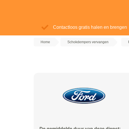
Contactloos gratis halen en brengen
Home
Schokdempers vervangen
De gemiddelde duur van deze dienst: