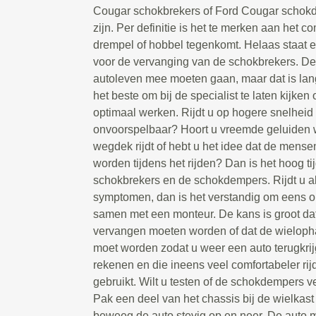
Cougar schokbrekers of Ford Cougar schok
zijn. Per definitie is het te merken aan het c
drempel of hobbel tegenkomt. Helaas staat 
voor de vervanging van de schokbrekers. D
autoleven mee moeten gaan, maar dat is lang n
het beste om bij de specialist te laten kijke
optimaal werken. Rijdt u op hogere snelheid
onvoorspelbaar? Hoort u vreemde geluiden 
wegdek rijdt of hebt u het idee dat de mense
worden tijdens het rijden? Dan is het hoog ti
schokbrekers en de schokdempers. Rijdt u al
symptomen, dan is het verstandig om eens on
samen met een monteur. De kans is groot da
vervangen moeten worden of dat de wieloph
moet worden zodat u weer een auto terugkrij
rekenen en die ineens veel comfortabeler rij
gebruikt. Wilt u testen of de schokdempers
Pak een deel van het chassis bij de wielkast 
beweeg de auto stevig op en neer. De auto