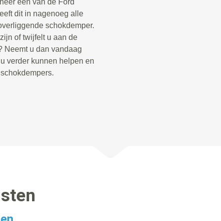
neer een van de Ford
ft dit in nagenoeg alle
overliggende schokdemper.
jn of twijfelt u aan de
o? Neemt u dan vandaag
e u verder kunnen helpen en
e schokdempers.
nsten
gen