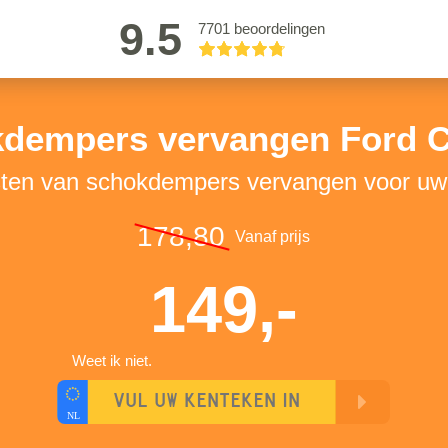
9.5
7701 beoordelingen
dempers vervangen Ford 
sten van schokdempers vervangen voor u
178,80
Vanaf prijs
149,-
Weet ik niet.