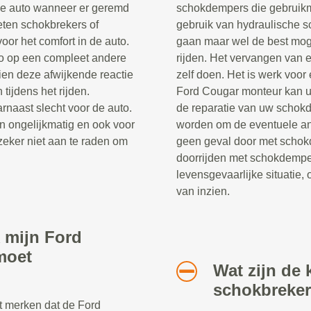
de auto wanneer er geremd
schokdempers die gebruik
eten schokbrekers of
gebruik van hydraulische s
oor het comfort in de auto.
gaan maar wel de best moge
to op een compleet andere
rijden. Het vervangen van 
en deze afwijkende reactie
zelf doen. Het is werk voor
 tijdens het rijden.
Ford Cougar monteur kan u
rnaast slecht voor de auto.
de reparatie van uw schok
n ongelijkmatig en ook voor
worden om de eventuele and
zeker niet aan te raden om
geen geval door met schok
doorrijden met schokdempe
levensgevaarlijke situatie, 
van inzien.
 mijn Ford
moet
Wat zijn de 
schokbreke
t merken dat de Ford