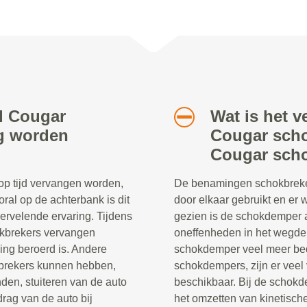
rd Cougar
Wat is het v
ig worden
Cougar scho
Cougar sch
p tijd vervangen worden,
De benamingen schokbreke
oral op de achterbank is dit
door elkaar gebruikt en er
rvelende ervaring. Tijdens
gezien is de schokdemper a
hokbrekers vervangen
oneffenheden in het wegdek
ng beroerd is. Andere
schokdemper veel meer be
kbrekers kunnen hebben,
schokdempers, zijn er veel
den, stuiteren van de auto
beschikbaar. Bij de schokd
rag van de auto bij
het omzetten van kinetische