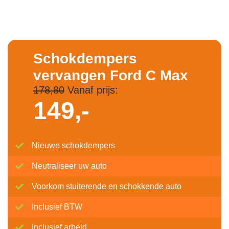
Schokdempers
vervangen Ford C Max
178,80
Vanaf prijs:
149,-
Nieuwe schokdempers
Neutraliseer uw auto
Voorkom stuiterende en schokkende auto
Inclusief BTW
Inclusief arbeid