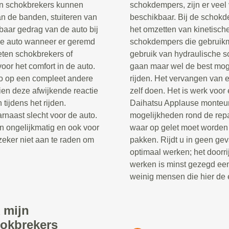
en schokbrekers kunnen
schokdempers, zijn er veel
an de banden, stuiteren van
beschikbaar. Bij de schokd
baar gedrag van de auto bij
het omzetten van kinetische
de auto wanneer er geremd
schokdempers die gebruik
eten schokbrekers of
gebruik van hydraulische s
oor het comfort in de auto.
gaan maar wel de best moge
to op een compleet andere
rijden. Het vervangen van 
en deze afwijkende reactie
zelf doen. Het is werk voor
 tijdens het rijden.
Daihatsu Applause monteur 
rnaast slecht voor de auto.
mogelijkheden rond de rep
n ongelijkmatig en ook voor
waar op gelet moet worden
zeker niet aan te raden om
pakken. Rijdt u in geen ge
optimaal werken; het doorr
werken is minst gezegd een 
weinig mensen die hier de e
 mijn
hokbrekers