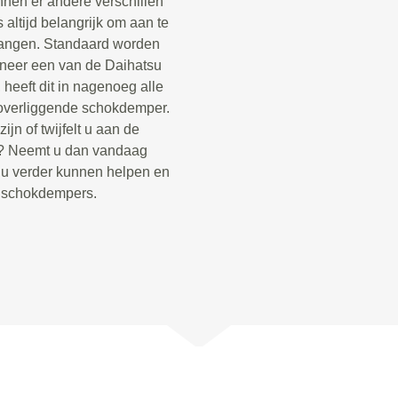
nnen er andere verschillen
s altijd belangrijk om aan te
vangen. Standaard worden
neer een van de Daihatsu
heeft dit in nagenoeg alle
overliggende schokdemper.
jn of twijfelt u aan de
o? Neemt u dan vandaag
e u verder kunnen helpen en
e schokdempers.