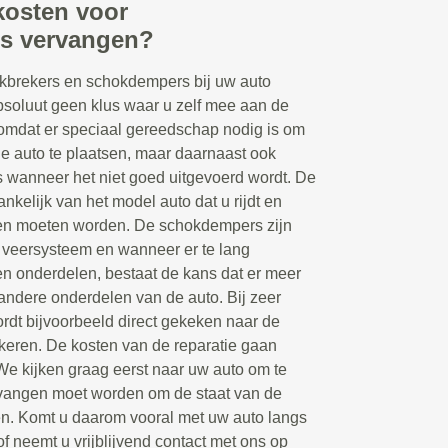
kosten voor
rs vervangen?
kbrekers en schokdempers bij uw auto
bsoluut geen klus waar u zelf mee aan de
 omdat er speciaal gereedschap nodig is om
 auto te plaatsen, maar daarnaast ook
s wanneer het niet goed uitgevoerd wordt. De
hankelijk van het model auto dat u rijdt en
en moeten worden. De schokdempers zijn
 veersysteem en wanneer er te lang
en onderdelen, bestaat de kans dat er meer
andere onderdelen van de auto. Bij zeer
dt bijvoorbeeld direct gekeken naar de
keren. De kosten van de reparatie gaan
 We kijken graag eerst naar uw auto om te
rvangen moet worden om de staat van de
gen. Komt u daarom vooral met uw auto langs
of neemt u vrijblijvend contact met ons op