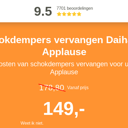
9.5
7701 beoordelingen
okdempers vervangen Daih
Applause
kosten van schokdempers vervangen voor 
Applause
178,80
Vanaf prijs
149,-
Weet ik niet.