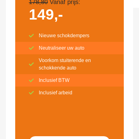
178,80
Vanaf prijs:
149,-
Nieuwe schokdempers
Neutraliseer uw auto
Voorkom stuiterende en
schokkende auto
Inclusief BTW
Inclusief arbeid