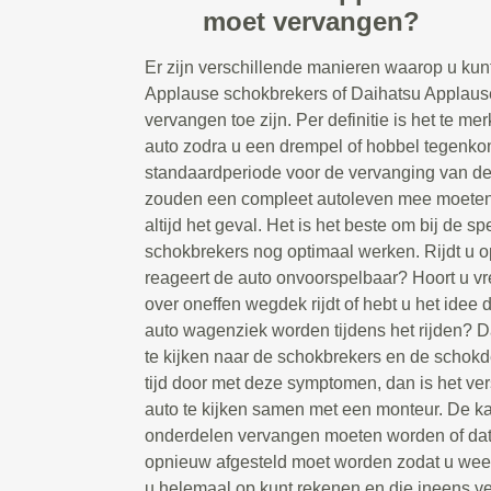
moet vervangen?
Er zijn verschillende manieren waarop u kun
Applause schokbrekers of Daihatsu Applau
vervangen toe zijn. Per definitie is het te me
auto zodra u een drempel of hobbel tegenkom
standaardperiode voor de vervanging van d
zouden een compleet autoleven mee moeten g
altijd het geval. Het is het beste om bij de spe
schokbrekers nog optimaal werken. Rijdt u 
reageert de auto onvoorspelbaar? Hoort u 
over oneffen wegdek rijdt of hebt u het idee 
auto wagenziek worden tijdens het rijden? D
te kijken naar de schokbrekers en de schokd
tijd door met deze symptomen, dan is het ve
auto te kijken samen met een monteur. De ka
onderdelen vervangen moeten worden of da
opnieuw afgesteld moet worden zodat u weer
u helemaal op kunt rekenen en die ineens vee