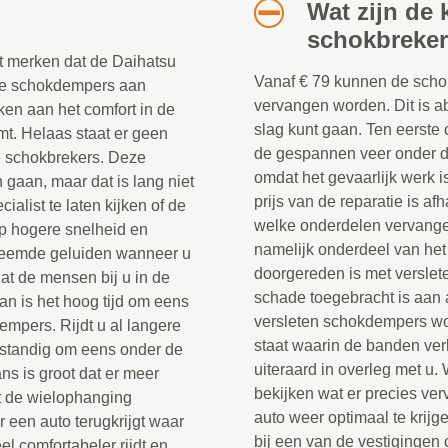
Wat zijn de 
schokbreke
t merken dat de Daihatsu
Vanaf € 79 kunnen de scho
se schokdempers aan
vervangen worden. Dit is a
rken aan het comfort in de
slag kunt gaan. Ten eerste
t. Helaas staat er geen
de gespannen veer onder de
e schokbrekers. Deze
omdat het gevaarlijk werk i
aan, maar dat is lang niet
prijs van de reparatie is af
cialist te laten kijken of de
welke onderdelen vervang
op hogere snelheid en
namelijk onderdeel van het
vreemde geluiden wanneer u
doorgereden is met verslet
dat de mensen bij u in de
schade toegebracht is aan 
an is het hoog tijd om eens
versleten schokdempers wor
empers. Rijdt u al langere
staat waarin de banden ver
rstandig om eens onder de
uiteraard in overleg met u.
ns is groot dat er meer
bekijken wat er precies ve
t de wielophanging
auto weer optimaal te krij
 een auto terugkrijgt waar
bij een van de vestigingen 
l comfortabeler rijdt en