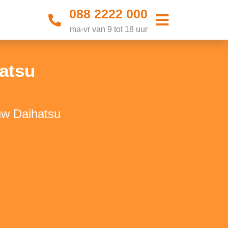
088 2222 000
ma-vr van 9 tot 18 uur
atsu
uw Daihatsu