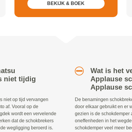
BEKIJK & BOEK
hatsu
Wat is het v
niet tijdig
Applause sc
Applause s
niet op tijd vervangen
De benamingen schokbreke
to af. Vooral op de
door elkaar gebruikt en er
egdek wordt een vervelende
gezien is de schokdemper a
merken dat de schokbrekers
oneffenheden in het wegdek
e wegligging beroerd is.
schokdemper veel meer be