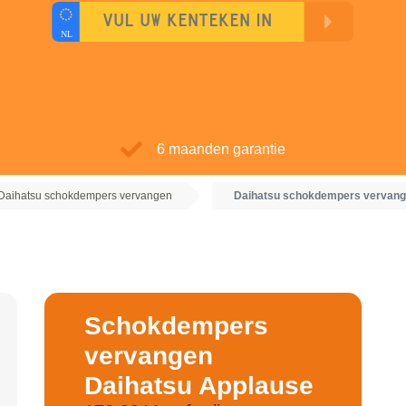
6 maanden garantie
Daihatsu schokdempers vervangen
Daihatsu schokdempers vervang
Schokdempers
vervangen
Daihatsu Applause