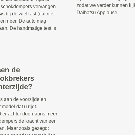
zodat we verder kunnen kij
 de schokdempers vervangen
Daihatsu Applause.
 bij de wielkast (dat niet
 en neer. De auto mag
aan. De handmatige test is
sen de
hokbrekers
hterzijde?
s aan de voorzijde en
 model dat u rijdt.
t er achter doorgaans meer
kdempers de kracht van een
n. Maar zoals gezegd: