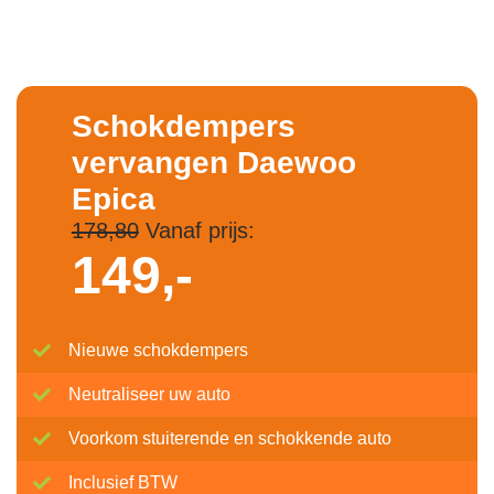
Schokdempers
vervangen Daewoo
Epica
178,80
Vanaf prijs:
149,-
Nieuwe schokdempers
Neutraliseer uw auto
Voorkom stuiterende en schokkende auto
Inclusief BTW