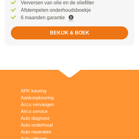
Verversen van olie en de oliefilter
Afstempelen onderhoudsboekje
6 maanden garantie
BEKIJK & BOEK
APK keuring
Aankoopkeuring
Accu vervangen
Airco service
Auto diagnose
Auto onderhoud
Auto reparaties
Auto uitlezen