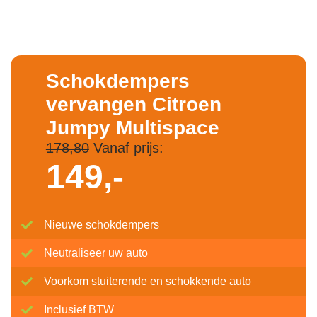
Schokdempers
vervangen Citroen
Jumpy Multispace
178,80
Vanaf prijs:
149,-
Nieuwe schokdempers
Neutraliseer uw auto
Voorkom stuiterende en schokkende auto
Inclusief BTW