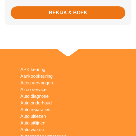
BEKIJK & BOEK
APK keuring
Aankoopkeuring
Accu vervangen
Airco service
Auto diagnose
Auto onderhoud
Auto reparaties
Auto uitlezen
Auto uitlijnen
Auto waxen