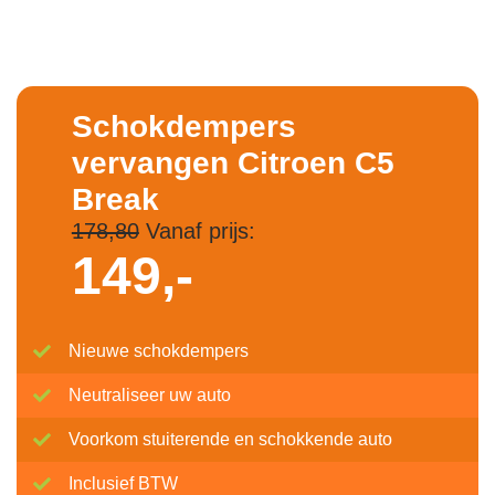
Schokdempers
vervangen Citroen C5
Break
178,80
Vanaf prijs:
149,-
Nieuwe schokdempers
Neutraliseer uw auto
Voorkom stuiterende en schokkende auto
Inclusief BTW