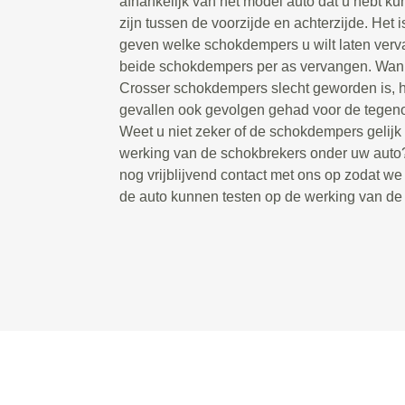
afhankelijk van het model auto dat u hebt ku
zijn tussen de voorzijde en achterzijde. Het i
geven welke schokdempers u wilt laten ver
beide schokdempers per as vervangen. Wan
Crosser schokdempers slecht geworden is, he
gevallen ook gevolgen gehad voor de tegen
Weet u niet zeker of de schokdempers gelijk zi
werking van de schokbrekers onder uw aut
nog vrijblijvend contact met ons op zodat w
de auto kunnen testen op de werking van d