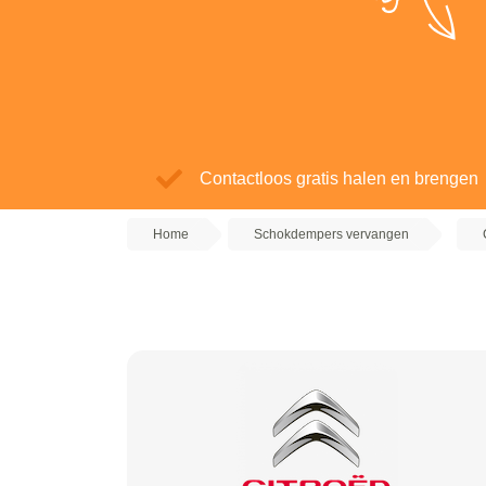
Contactloos gratis halen en brengen
Home
Schokdempers vervangen