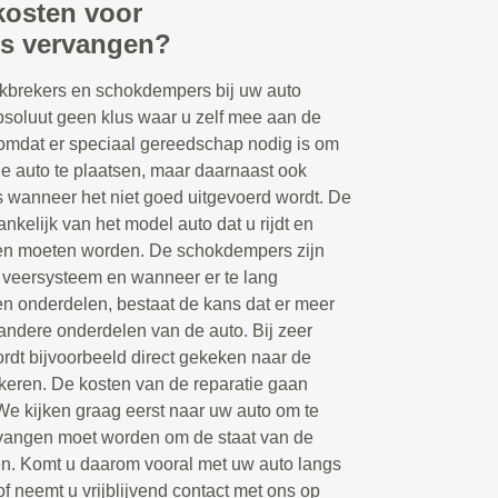
kosten voor
rs vervangen?
kbrekers en schokdempers bij uw auto
bsoluut geen klus waar u zelf mee aan de
 omdat er speciaal gereedschap nodig is om
 auto te plaatsen, maar daarnaast ook
s wanneer het niet goed uitgevoerd wordt. De
hankelijk van het model auto dat u rijdt en
en moeten worden. De schokdempers zijn
 veersysteem en wanneer er te lang
en onderdelen, bestaat de kans dat er meer
andere onderdelen van de auto. Bij zeer
dt bijvoorbeeld direct gekeken naar de
keren. De kosten van de reparatie gaan
 We kijken graag eerst naar uw auto om te
rvangen moet worden om de staat van de
gen. Komt u daarom vooral met uw auto langs
of neemt u vrijblijvend contact met ons op