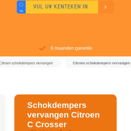
6 maanden garantie
Citroen schokdempers vervangen
Citroen schokdempers vervangen
Schokdempers
vervangen Citroen
C Crosser