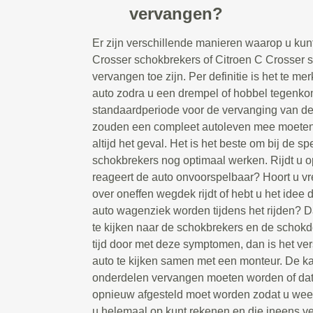
vervangen?
Er zijn verschillende manieren waarop u kun
Crosser schokbrekers of Citroen C Crosser
vervangen toe zijn. Per definitie is het te me
auto zodra u een drempel of hobbel tegenkom
standaardperiode voor de vervanging van d
zouden een compleet autoleven mee moeten g
altijd het geval. Het is het beste om bij de spe
schokbrekers nog optimaal werken. Rijdt u 
reageert de auto onvoorspelbaar? Hoort u 
over oneffen wegdek rijdt of hebt u het idee 
auto wagenziek worden tijdens het rijden? D
te kijken naar de schokbrekers en de schokd
tijd door met deze symptomen, dan is het ve
auto te kijken samen met een monteur. De ka
onderdelen vervangen moeten worden of da
opnieuw afgesteld moet worden zodat u weer
u helemaal op kunt rekenen en die ineens vee