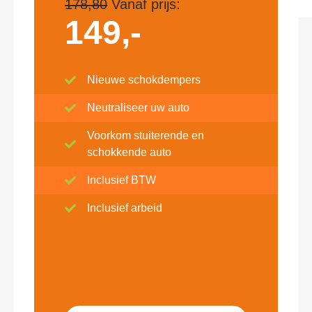
178,80
Vanaf prijs:
149,-
Nieuwe schokdempers
Neutraliseer uw auto
Voorkom stuiterende en
schokkende auto
Inclusief BTW
Inclusief arbeid