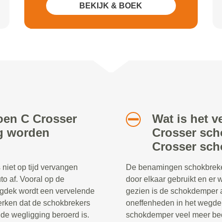
BEKIJK & BOEK
roen C Crosser
Wat is het v
ig worden
Crosser sch
Crosser sc
niet op tijd vervangen
De benamingen schokbreke
to af. Vooral op de
door elkaar gebruikt en er
egdek wordt een vervelende
gezien is de schokdemper a
merken dat de schokbrekers
oneffenheden in het wegdek
e wegligging beroerd is.
schokdemper veel meer be