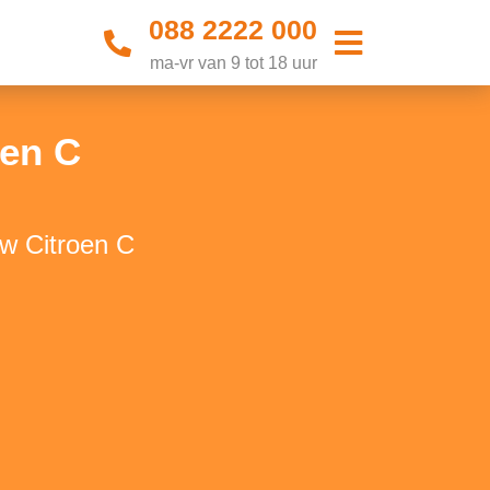
088 2222 000
ma-vr van 9 tot 18 uur
en C
w Citroen C