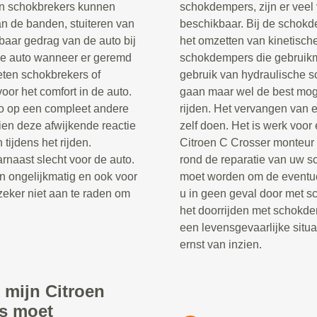
en schokbrekers kunnen
schokdempers, zijn er veel
an de banden, stuiteren van
beschikbaar. Bij de schokd
baar gedrag van de auto bij
het omzetten van kinetische
de auto wanneer er geremd
schokdempers die gebruik
eten schokbrekers of
gebruik van hydraulische s
oor het comfort in de auto.
gaan maar wel de best moge
to op een compleet andere
rijden. Het vervangen van 
en deze afwijkende reactie
zelf doen. Het is werk voor
 tijdens het rijden.
Citroen C Crosser monteur 
rnaast slecht voor de auto.
rond de reparatie van uw 
n ongelijkmatig en ook voor
moet worden om de eventue
zeker niet aan te raden om
u in geen geval door met s
het doorrijden met schokde
een levensgevaarlijke situa
ernst van inzien.
 mijn Citroen
s moet