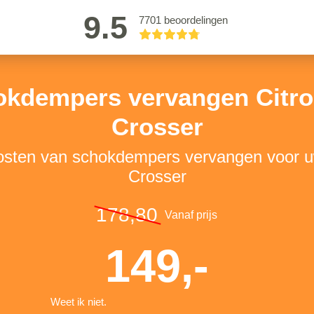
9.5
7701 beoordelingen
okdempers vervangen Citro
Crosser
kosten van schokdempers vervangen voor u
Crosser
178,80
Vanaf prijs
149,-
Weet ik niet.