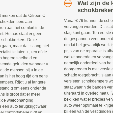
Wat zijn de 
schokbreke
t merken dat de Citroen C
Vanaf € 79 kunnen de scho
 schokdempers aan
vervangen worden. Dit is a
rken aan het comfort in de
slag kunt gaan. Ten eerste
t. Helaas staat er geen
de gespannen veer onder de
e schokbrekers. Deze
omdat het gevaarlijk werk i
aan, maar dat is lang niet
prijs van de reparatie is af
cialist te laten kijken of de
welke onderdelen vervang
op hogere snelheid en
namelijk onderdeel van het
vreemde geluiden wanneer u
doorgereden is met verslet
dat de mensen bij u in de
schade toegebracht is aan 
an is het hoog tijd om eens
versleten schokdempers wor
empers. Rijdt u al langere
staat waarin de banden ver
rstandig om eens onder de
uiteraard in overleg met u.
ns is groot dat er meer
bekijken wat er precies ve
t de wielophanging
auto weer optimaal te krij
 een auto terugkrijgt waar
bij een van de vestigingen 
l comfortabeler rijdt en