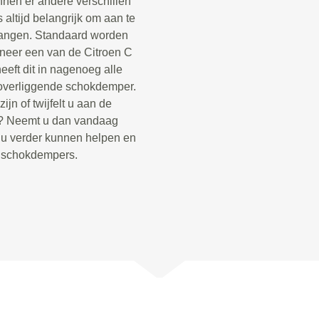
nnen er andere verschillen
s altijd belangrijk om aan te
vangen. Standaard worden
neer een van de Citroen C
eft dit in nagenoeg alle
overliggende schokdemper.
jn of twijfelt u aan de
o? Neemt u dan vandaag
e u verder kunnen helpen en
e schokdempers.