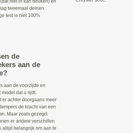
(dat niet in kan deuken) en
 mag tweemaal deinen
ge test is niet 100%
sen de
ekers aan de
de?
s aan de voorzijde en
 model dat u rijdt.
t er achter doorgaans meer
kdempers de kracht van een
n. Maar zoals gezegd:
nnen er andere verschillen
s altijd belangrijk om aan te