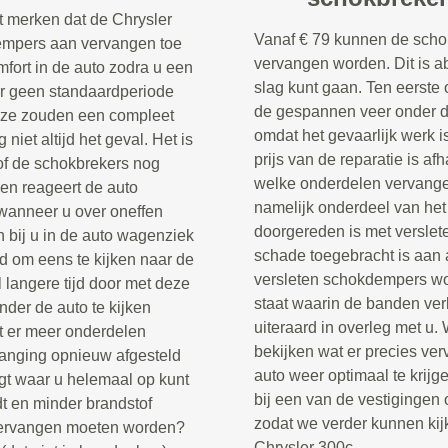
t merken dat de Chrysler
Vanaf € 79 kunnen de scho
empers aan vervangen toe
vervangen worden. Dit is a
omfort in de auto zodra u een
slag kunt gaan. Ten eerste
er geen standaardperiode
de gespannen veer onder de
eze zouden een compleet
omdat het gevaarlijk werk i
iet altijd het geval. Het is
prijs van de reparatie is af
n of de schokbrekers nog
welke onderdelen vervang
 en reageert de auto
namelijk onderdeel van het
wanneer u over oneffen
doorgereden is met verslet
n bij u in de auto wagenziek
schade toegebracht is aan 
jd om eens te kijken naar de
versleten schokdempers wor
 langere tijd door met deze
staat waarin de banden ver
der de auto te kijken
uiteraard in overleg met u.
t er meer onderdelen
bekijken wat er precies ve
anging opnieuw afgesteld
auto weer optimaal te krij
gt waar u helemaal op kunt
bij een van de vestigingen 
dt en minder brandstof
zodat we verder kunnen kij
 vervangen moeten worden?
Chrysler 300c.