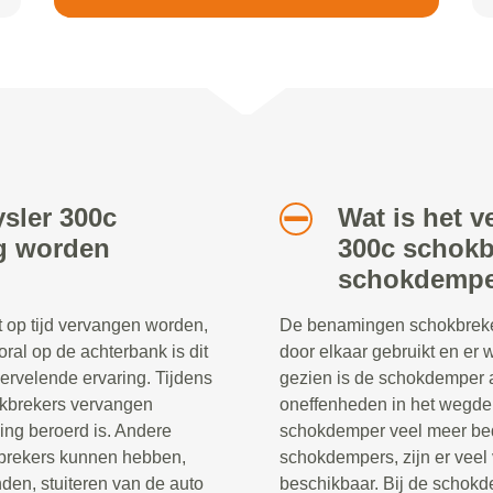
ysler 300c
Wat is het v
ig worden
300c schokb
schokdempe
 op tijd vervangen worden,
De benamingen schokbreke
oral op de achterbank is dit
door elkaar gebruikt en er
rvelende ervaring. Tijdens
gezien is de schokdemper a
hokbrekers vervangen
oneffenheden in het wegdek
ng beroerd is. Andere
schokdemper veel meer be
kbrekers kunnen hebben,
schokdempers, zijn er veel
den, stuiteren van de auto
beschikbaar. Bij de schokd