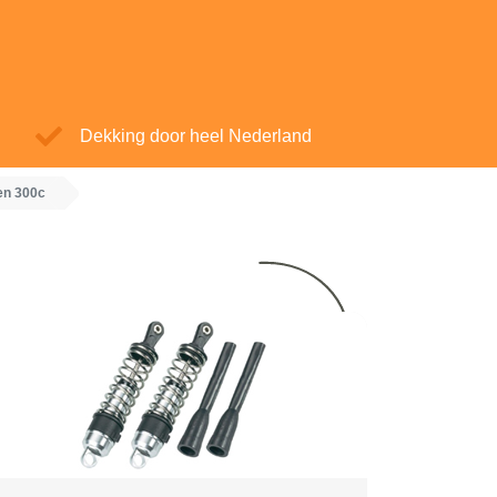
Dekking door heel Nederland
en 300c