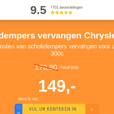
9.5
7701 beoordelingen
dempers vervangen Chrysle
kosten van schokdempers vervangen voor 
300c
178,80
Vanaf prijs
149,-
Weet ik niet.