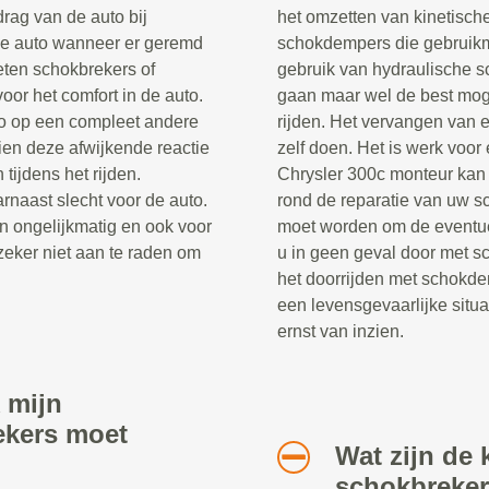
rag van de auto bij
het omzetten van kinetische
de auto wanneer er geremd
schokdempers die gebruik
eten schokbrekers of
gebruik van hydraulische s
oor het comfort in de auto.
gaan maar wel de best moge
to op een compleet andere
rijden. Het vervangen van 
en deze afwijkende reactie
zelf doen. Het is werk voor
 tijdens het rijden.
Chrysler 300c monteur kan 
rnaast slecht voor de auto.
rond de reparatie van uw 
n ongelijkmatig en ook voor
moet worden om de eventue
zeker niet aan te raden om
u in geen geval door met s
het doorrijden met schokde
een levensgevaarlijke situa
ernst van inzien.
 mijn
ekers moet
Wat zijn de 
schokbreke