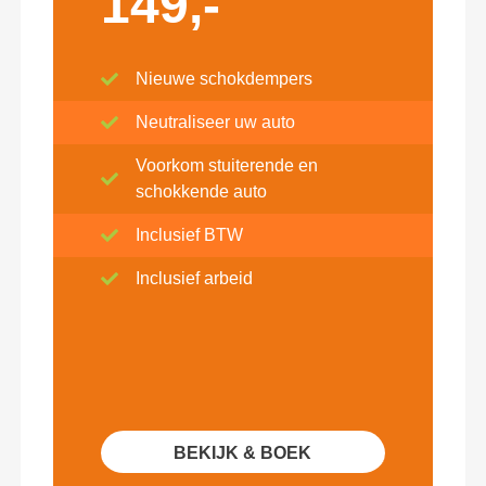
149,-
Nieuwe schokdempers
Neutraliseer uw auto
Voorkom stuiterende en
schokkende auto
Inclusief BTW
Inclusief arbeid
BEKIJK & BOEK