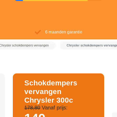
6 maanden garantie
Chrysler schokdempers vervangen
Chrysler schokdempers vervang
Schokdempers
vervangen
Chrysler 300c
178,80
Vanaf prijs: