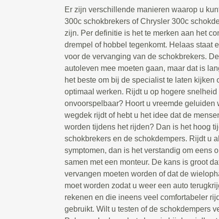
Er zijn verschillende manieren waarop u kun
300c schokbrekers of Chrysler 300c schokd
zijn. Per definitie is het te merken aan het c
drempel of hobbel tegenkomt. Helaas staat 
voor de vervanging van de schokbrekers. D
autoleven mee moeten gaan, maar dat is lang n
het beste om bij de specialist te laten kijke
optimaal werken. Rijdt u op hogere snelheid
onvoorspelbaar? Hoort u vreemde geluiden 
wegdek rijdt of hebt u het idee dat de mense
worden tijdens het rijden? Dan is het hoog ti
schokbrekers en de schokdempers. Rijdt u al
symptomen, dan is het verstandig om eens on
samen met een monteur. De kans is groot da
vervangen moeten worden of dat de wieloph
moet worden zodat u weer een auto terugkrij
rekenen en die ineens veel comfortabeler rij
gebruikt. Wilt u testen of de schokdempers