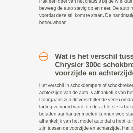
Pak een deel van het chassis bij de wielkast 
beweeg de auto stevig op en neer. De auto
voordat deze stil komt te staan. De handmati
betrouwbaar.
Wat is het verschil tus
Chrysler 300c schokbr
voorzijde en achterzij
Het verschil in schokdempers of schokbreker
achterzijde van de auto is afhankelijk van het
Doorgaans zijn dit verschillende veren omda
lading vervoerd wordt en de achterste scho
beladen aanhanger moeten kunnen weerstaa
afhankelijk van het model auto dat u hebt ku
zijn tussen de voorzijde en achterzijde. Het i