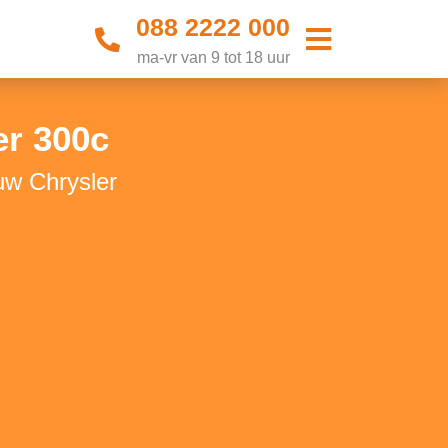
088 2222 000
ma-vr van 9 tot 18 uur
r 300c
uw Chrysler