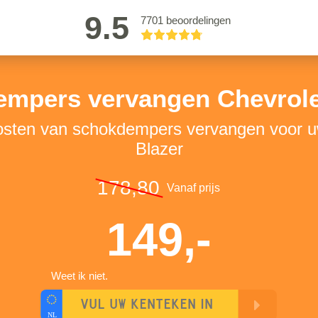
9.5
7701 beoordelingen
mpers vervangen Chevrole
kosten van schokdempers vervangen voor u
Blazer
178,80
Vanaf prijs
149,-
Weet ik niet.