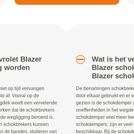
vrolet Blazer
Wat is het v
ig worden
Blazer scho
Blazer sch
iet op tijd vervangen
De benamingen schokbreke
to af. Vooral op de
door elkaar gebruikt en er
egdek wordt een vervelende
gezien is de schokdemper a
merken dat de schokbrekers
oneffenheden in het wegdek
e wegligging beroerd is.
schokdemper veel meer be
en schokbrekers kunnen
schokdempers, zijn er veel
an de banden, stuiteren van
beschikbaar. Bij de schokd