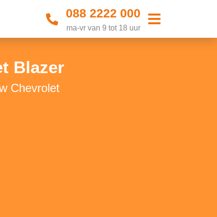
088 2222 000
ma-vr van 9 tot 18 uur
t Blazer
w Chevrolet