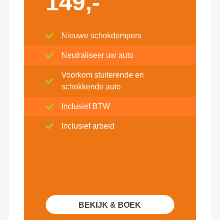
149,-
Nieuwe schokdempers
Neutraliseer uw auto
Voorkom stuiterende en
schokkende auto
Inclusief BTW
Inclusief arbeid
BEKIJK & BOEK