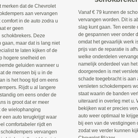
t merken dat de Chevrolet
Vanaf € 79 kunnen de scho
chokdempers aan vervangen
vervangen worden. Dit is a
t comfort in de auto zodra u
slag kunt gaan. Ten eerste
aat er geen
de gespannen veer onder de
e schokbrekers. Deze
omdat het gevaarlijk werk i
aan, maar dat is lang niet
prijs van de reparatie is af
cialist te laten kijken of de
welke onderdelen vervang
op hogere snelheid en
namelijk onderdeel van het
vreemde geluiden wanneer u
doorgereden is met verslet
dat de mensen bij u in de
schade toegebracht is aan 
an is het hoog tijd om eens
versleten schokdempers wor
empers. Rijdt u al langere
staat waarin de banden ver
rstandig om eens onder de
uiteraard in overleg met u.
ns is groot dat er meer
bekijken wat er precies ve
t de wielophanging
auto weer optimaal te krij
 een auto terugkrijgt waar
bij een van de vestigingen 
l comfortabeler rijdt en
zodat we verder kunnen kij
 de schokdempers vervangen
Chevrolet Blazer.