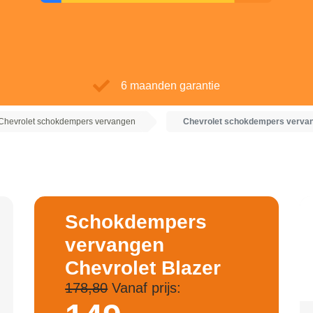
6 maanden garantie
Chevrolet schokdempers vervangen
Chevrolet schokdempers vervan
Schokdempers
vervangen
Chevrolet Blazer
178,80
Vanaf prijs: