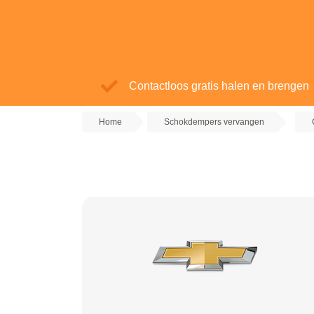
Contactloos gratis halen en brengen
Home
Schokdempers vervangen