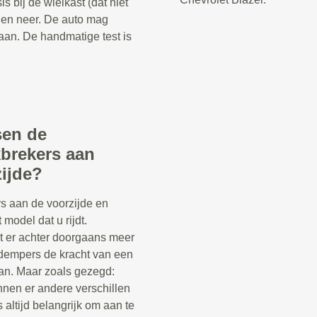
 bij de wielkast (dat niet
 en neer. De auto mag
aan. De handmatige test is
sen de
kbrekers aan
zijde?
s aan de voorzijde en
 model dat u rijdt.
t er achter doorgaans meer
kdempers de kracht van een
n. Maar zoals gezegd:
nnen er andere verschillen
s altijd belangrijk om aan te