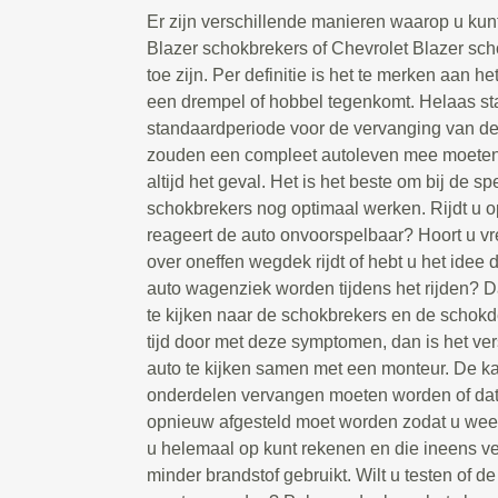
Er zijn verschillende manieren waarop u kun
Blazer schokbrekers of Chevrolet Blazer s
toe zijn. Per definitie is het te merken aan he
een drempel of hobbel tegenkomt. Helaas st
standaardperiode voor de vervanging van d
zouden een compleet autoleven mee moeten g
altijd het geval. Het is het beste om bij de spe
schokbrekers nog optimaal werken. Rijdt u 
reageert de auto onvoorspelbaar? Hoort u 
over oneffen wegdek rijdt of hebt u het idee 
auto wagenziek worden tijdens het rijden? D
te kijken naar de schokbrekers en de schokd
tijd door met deze symptomen, dan is het ve
auto te kijken samen met een monteur. De ka
onderdelen vervangen moeten worden of da
opnieuw afgesteld moet worden zodat u weer
u helemaal op kunt rekenen en die ineens vee
minder brandstof gebruikt. Wilt u testen of