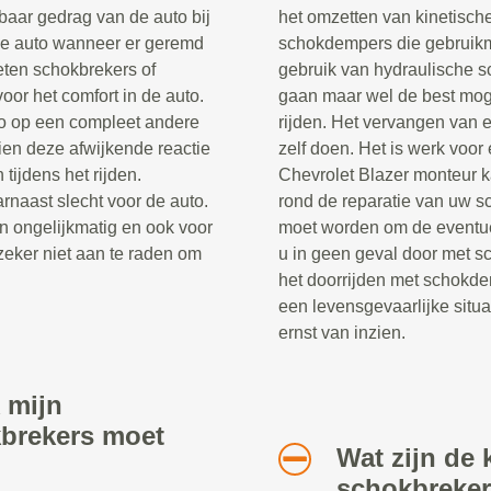
baar gedrag van de auto bij
het omzetten van kinetische
de auto wanneer er geremd
schokdempers die gebruik
eten schokbrekers of
gebruik van hydraulische s
oor het comfort in de auto.
gaan maar wel de best moge
to op een compleet andere
rijden. Het vervangen van 
en deze afwijkende reactie
zelf doen. Het is werk voor
 tijdens het rijden.
Chevrolet Blazer monteur k
rnaast slecht voor de auto.
rond de reparatie van uw 
n ongelijkmatig en ook voor
moet worden om de eventue
zeker niet aan te raden om
u in geen geval door met s
het doorrijden met schokde
een levensgevaarlijke situa
ernst van inzien.
 mijn
kbrekers moet
Wat zijn de 
schokbreke