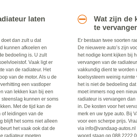
diateur laten
Wat zijn de 
te vervange
 doet dan zult u dat
Er bestaan twee soorten rad
ed kunnen afkoelen en
De nieuwere auto’s zijn vo
de bedoeling is. U zult
het nodige komt kijken bij 
oelvloeistof. Vaak ligt er
vervangen van de radiateur 
te van de radiateur. Het
vakkundig dient te worden u
loop van de motor. Als u de
koelsysteem weinig ruimte 
rverhitting een vastloper
het is niet de bedoeling d
den van lekken kan bij een
moet immers nog een nieuwe 
ld steenslag kunnen er soms
radiateur is vervangen dan 
kken. Met de tijd kan de
in. De kosten voor het verv
 of leidingen van de
merk en uw type auto. Bij 
 blijft het soms niet alleen
voor een scherpe prijs. Vra
ebeurt het vaak ook dat de
via info@vandaag-autos.nl o
de radiateur moeten
woord staan op 088 2222 0