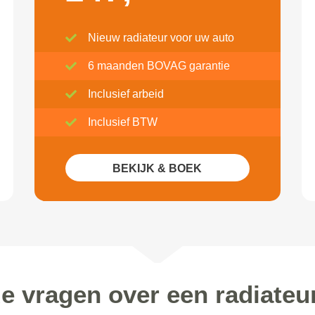
Nieuw radiateur voor uw auto
6 maanden BOVAG garantie
Inclusief arbeid
Inclusief BTW
BEKIJK & BOEK
de vragen over een radiateu