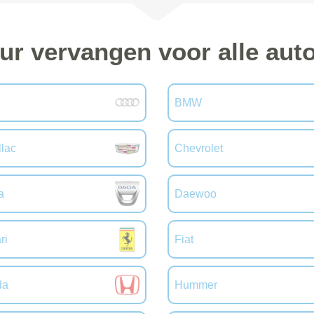
ur vervangen voor alle au
BMW
llac
Chevrolet
a
Daewoo
ri
Fiat
da
Hummer