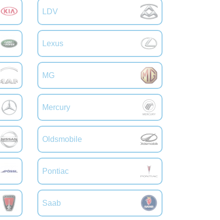
LDV
Lexus
MG
Mercury
Oldsmobile
Pontiac
Saab