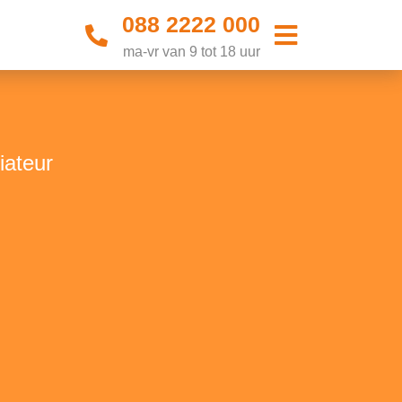
088 2222 000
ma-vr van 9 tot 18 uur
iateur