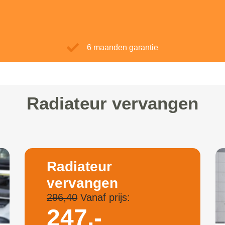
6 maanden garantie
Radiateur vervangen
Radiateur
vervangen
296,40
Vanaf prijs:
247,-