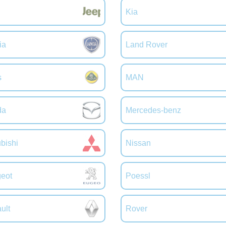
Kia
ia
Land Rover
s
MAN
da
Mercedes-benz
bishi
Nissan
eot
Poessl
ult
Rover