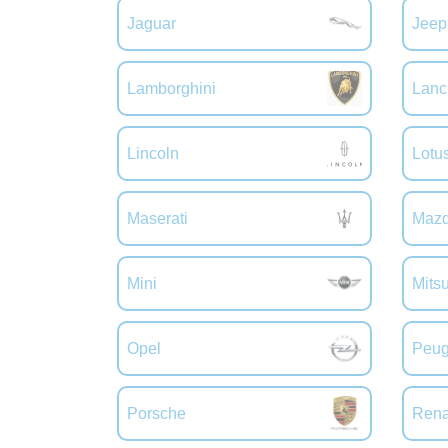
Jaguar
Jeep
Lamborghini
Lanc
Lincoln
Lotu
Maserati
Maz
Mini
Mitsu
Opel
Peug
Porsche
Rena