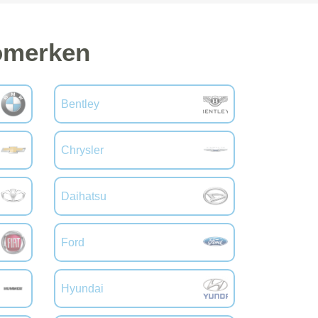
tomerken
Bentley
Chrysler
Daihatsu
Ford
Hyundai