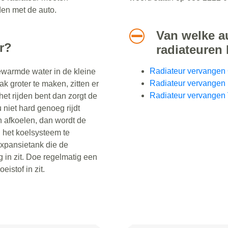
den met de auto.
Van welke 
r?
radiateuren
Radiateur vervangen 
warmde water in de kleine
Radiateur vervangen
k groter te maken, zitten er
Radiateur vervangen
het rijden bent dan zorgt de
 niet hard genoeg rijdt
n afkoelen, dan wordt de
g het koelsysteem te
expansietank die de
g in zit. Doe regelmatig een
eistof in zit.