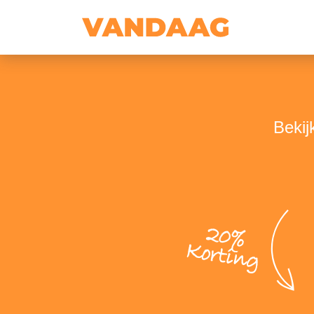
Bekij
20%
Korting