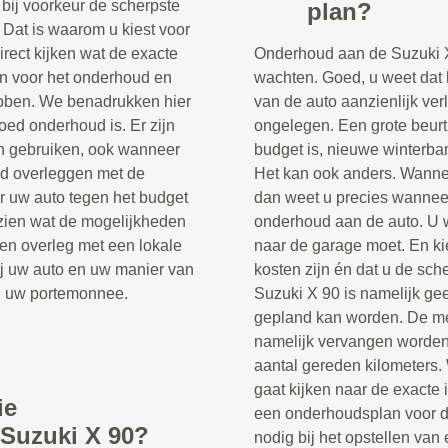
u bij voorkeur de scherpste
plan?
. Dat is waarom u kiest voor
rect kijken wat de exacte
Onderhoud aan de Suzuki X 9
ten voor het onderhoud en
wachten. Goed, u weet dat 
ebben. We benadrukken hier
van de auto aanzienlijk verle
oed onderhoud is. Er zijn
ongelegen. Een grote beurt
en gebruiken, ook wanneer
budget is, nieuwe winterb
tijd overleggen met de
Het kan ook anders. Wannee
or uw auto tegen het budget
dan weet u precies wanneer
 zien wat de mogelijkheden
onderhoud aan de auto. U 
en overleg met een lokale
naar de garage moet. En ki
ij uw auto en uw manier van
kosten zijn én dat u de sch
en uw portemonnee.
Suzuki X 90 is namelijk gee
gepland kan worden. De me
namelijk vervangen worden 
aantal gereden kilometers.
gaat kijken naar de exacte i
ie
een onderhoudsplan voor de
Suzuki X 90?
nodig bij het opstellen va