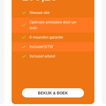
Nieuwe olie
Optimale prestaties door uw
auto
6 maanden garantie
Inclusief BTW
Inclusief arbeid
BEKIJK & BOEK