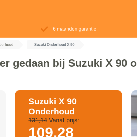
6 maanden garantie
derhoud
Suzuki Onderhoud X 90
er gedaan bij Suzuki X 90
Suzuki X 90
Onderhoud
131,14
Vanaf prijs:
109,
28