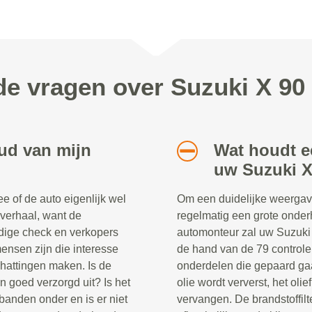
de vragen over Suzuki X 9
ud van mijn
Wat houdt e
uw Suzuki X
 of de auto eigenlijk wel
Om een duidelijke weergav
 verhaal, want de
regelmatig een grote onder
dige check en verkopers
automonteur zal uw Suzuki 
ensen zijn die interesse
de hand van de 79 controle
chattingen maken. Is de
onderdelen die gepaard ga
n goed verzorgd uit? Is het
olie wordt ververst, het oliefi
banden onder en is er niet
vervangen. De brandstoffil