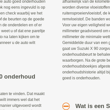
t de auto goed onderhouden
afhankelijk van de kilomet
k nog eens ingevuld is op
worden diverse vloeistoffen
 een check waarbij we het
ruitensproeiervloeistof, de 
of de beurten op de goede
remvloeistof. De banden w
n de onderdelen en of er
Voor uw eigen veiligheid wo
eet u of dat ene pareltje
millimeter geadviseerd om d
o na laten kijken om te
millimeter de minimale wett
nneer u de auto wilt
Gemiddelde duur van een g
gaat uw Suzuki X 90 zorgvu
onderhoudsbeurt te behale
waarborgen. Na de grote be
onderhoudsboekjes afgeste
onderhoudshistorie altijd 
90 onderhoud
goed is onderhouden.
maten te vinden. Dat maakt
 wilt immers wel dat het
Wat is een 
manier uitgevoerd wordt