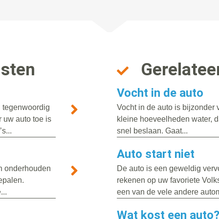
nsten
Gerelatee
Vocht in de auto
n tegenwoordig
Vocht in de auto is bijzonde
 uw auto toe is
kleine hoeveelheden water, da
s...
snel beslaan. Gaat...
Auto start niet
ten onderhouden
De auto is een geweldig vervo
bepalen.
rekenen op uw favoriete Volk
..
een van de vele andere autom
Wat kost een auto