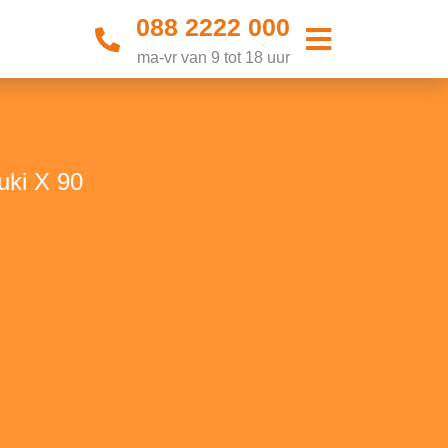
088 2222 000
ma-vr van 9 tot 18 uur
uki X 90