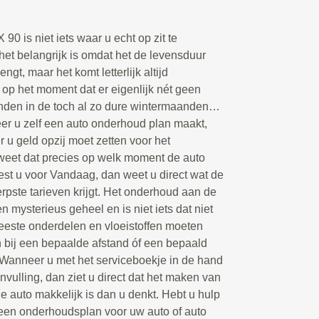
0 is niet iets waar u echt op zit te
het belangrijk is omdat het de levensduur
ngt, maar het komt letterlijk altijd
 op het moment dat er eigenlijk nét geen
anden in de toch al zo dure wintermaanden…
r u zelf een auto onderhoud plan maakt,
 u geld opzij moet zetten voor het
weet dat precies op welk moment de auto
est u voor Vandaag, dan weet u direct wat de
erpste tarieven krijgt. Het onderhoud aan de
n mysterieus geheel en is niet iets dat niet
este onderdelen en vloeistoffen moeten
bij een bepaalde afstand óf een bepaald
 Wanneer u met het serviceboekje in de hand
nvulling, dan ziet u direct dat het maken van
 auto makkelijk is dan u denkt. Hebt u hulp
n een onderhoudsplan voor uw auto of auto