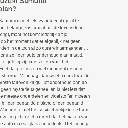
Suzuki Samurai
plan?
urai is niet iets waar u echt op zit te
het belangrijk is omdat het de levensduur
ngt, maar het komt letterlijk altijd
 op het moment dat er eigenlijk nét geen
anden in de toch al zo dure wintermaanden…
r u zelf een auto onderhoud plan maakt,
 u geld opzij moet zetten voor het
weet dat precies op welk moment de auto
est u voor Vandaag, dan weet u direct wat de
erpste tarieven krijgt. Het onderhoud aan de
geen mysterieus geheel en is niet iets dat
De meeste onderdelen en vloeistoffen moeten
bij een bepaalde afstand óf een bepaald
 Wanneer u met het serviceboekje in de hand
nvulling, dan ziet u direct dat het maken van
 auto makkelijk is dan u denkt. Hebt u hulp