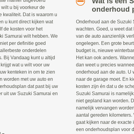
Wat is een 
ste manier uitgevoerd
 wilt u bij voorkeur de
onderhoud 
e kwaliteit. Dat is waarom u
n u kunt direct kijken wat
Onderhoud aan de Suzuki Sam
lf de kosten voor het
wachten. Goed, u weet dat 
ki Samurai wilt hebben. We
van de auto aanzienlijk verle
iet per definitie goed
ongelegen. Een grote beurt
e allerbeste onderdelen
budget is, nieuwe winterb
s. Bij Vandaag kunt u altijd
Het kan ook anders. Wannee
rijgt wat u wilt voor uw
dan weet u precies wanneer
t uw kenteken in om te zien
onderhoud aan de auto. U 
an worden met uw auto en
naar de garage moet. En ki
erhoudsplan dat past bij uw
kosten zijn én dat u de sch
er uit uw Suzuki Samurai en
Suzuki Samurai is namelijk 
niet gepland kan worden. 
namelijk vervangen worden 
aantal gereden kilometers.
gaat kijken naar de exacte i
een onderhoudsplan voor de