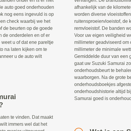
banden onder en is er niet
vervangen. De brandstoffil
t de auto goed onderhouden
afhankelijk van de kilomet
k nog eens ingevuld is op
worden diverse vloeistoffen
 een check waarbij we het
ruitensproeiervloeistof, de 
of de beurten op de goede
remvloeistof. De banden w
n de onderdelen en of er
Voor uw eigen veiligheid wo
eet u of dat ene pareltje
millimeter geadviseerd om d
o na laten kijken om te
millimeter de minimale wett
nneer u de auto wilt
Gemiddelde duur van een g
gaat uw Suzuki Samurai zor
onderhoudsbeurt te behale
waarborgen. Na de grote be
onderhoudsboekjes afgeste
onderhoudshistorie altijd 
murai
Samurai goed is onderhou
?
maten te vinden. Dat maakt
 wilt immers wel dat het