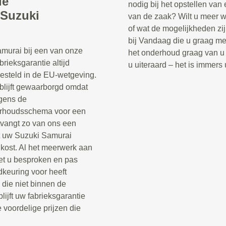
ie
nodig bij het opstellen va
 Suzuki
van de zaak? Wilt u meer w
of wat de mogelijkheden zi
bij Vandaag die u graag me
murai bij een van onze
het onderhoud graag van u 
rieksgarantie altijd
u uiteraard – het is immers
gesteld in de EU-wetgeving.
blijft gewaarborgd omdat
gens de
derhoudsschema voor een
ntvangt zo van ons een
at uw Suzuki Samurai
kost. Al het meerwerk aan
et u besproken en pas
dkeuring voor heeft
die niet binnen de
lijft uw fabrieksgarantie
 voordelige prijzen die