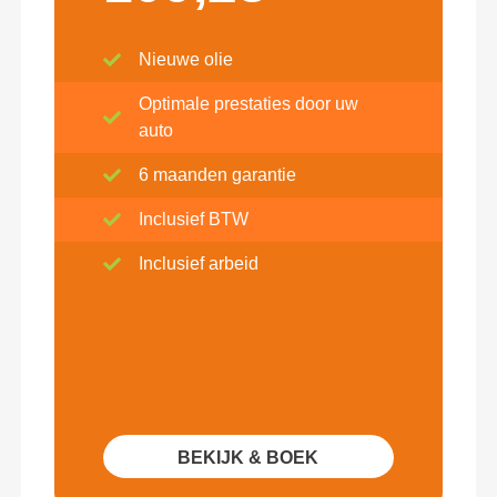
Nieuwe olie
Optimale prestaties door uw
auto
6 maanden garantie
Inclusief BTW
Inclusief arbeid
BEKIJK & BOEK