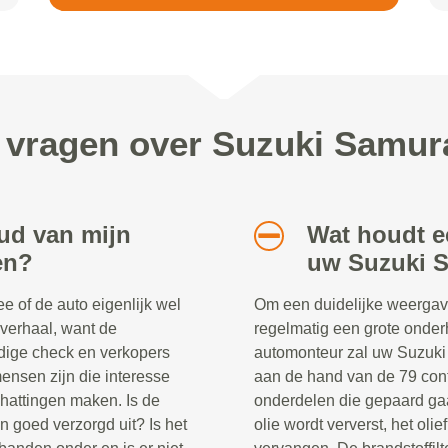
e vragen over Suzuki Samur
ud van mijn
Wat houdt e
en?
uw Suzuki 
 of de auto eigenlijk wel
Om een duidelijke weergav
 verhaal, want de
regelmatig een grote onder
dige check en verkopers
automonteur zal uw Suzuki 
ensen zijn die interesse
aan de hand van de 79 cont
chattingen maken. Is de
onderdelen die gepaard ga
n goed verzorgd uit? Is het
olie wordt ververst, het oliefi