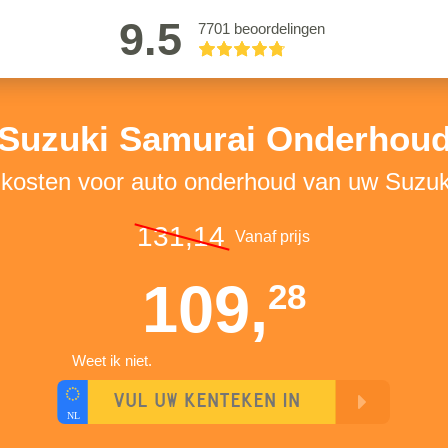
9.5
7701 beoordelingen
Suzuki Samurai Onderhou
 kosten voor auto onderhoud van uw Suzu
131,14
Vanaf prijs
109,
28
Weet ik niet.