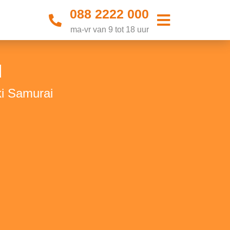
088 2222 000
ma-vr van 9 tot 18 uur
d
ki Samurai