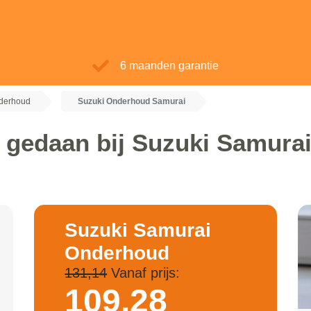
6 maanden garantie
derhoud
Suzuki Onderhoud Samurai
r gedaan bij Suzuki Samura
Suzuki Samurai
Onderhoud
131,14
Vanaf prijs:
109,
28