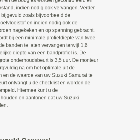
ter en de bougies worden gecontroleerd en
erstand, indien nodig ook vervangen. Verder
 bijgevuld zoals bijvoorbeeld de
koelvloeistof en indien nodig ook de
orden nagekeken en op spanning gebracht.
rdt bij een minimale profieldiepte van twee
e banden te laten vervangen terwijl 1,6
elijke diepte van een bandprofiel is. De
rote onderhoudsbeurt is 3,5 uur. De monteur
gvuldig na om het optimale uit de
n en de waarde van uw Suzuki Samurai te
urt ontvangt u de checklist en worden de
mpeld. Hiermee kunt u de
bijhouden en aantonen dat uw Suzuki
den.