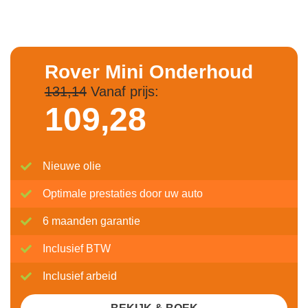
Rover Mini Onderhoud
131,14
Vanaf prijs:
109,
28
Nieuwe olie
Optimale prestaties door uw auto
6 maanden garantie
Inclusief BTW
Inclusief arbeid