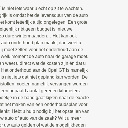
 niet iets waar u echt op zit te wachten.
rijk is omdat het de levensduur van de auto
et komt letterlijk altijd ongelegen. Een grote
eigenlijk nét geen budget is, nieuwe
l zo dure wintermaanden… Het kan ook
n auto onderhoud plan maakt, dan weet u
ij moet zetten voor het onderhoud aan de
p welk moment de auto naar de garage moet.
n weet u direct wat de kosten zijn én dat u
t. Het onderhoud aan de Opel GT is namelijk
s niet iets dat niet gepland kan worden. De
istoffen moeten namelijk vervangen worden
f een bepaald aantal gereden kilometers.
oekje in de hand gaat kijken naar de exacte
t dat het maken van een onderhoudsplan voor
denkt. Hebt u hulp nodig bij het opstellen van
 auto of auto van de zaak? Wilt u meer
or uw auto gelden of wat de mogelijkheden