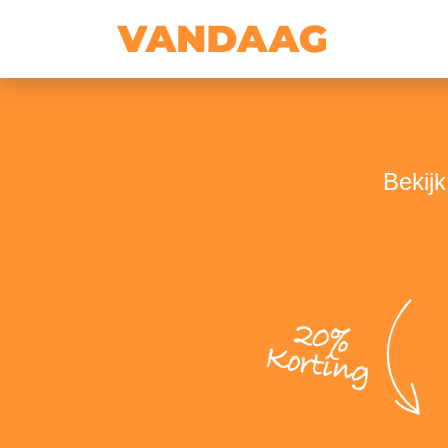
Bekij
20%
Korting