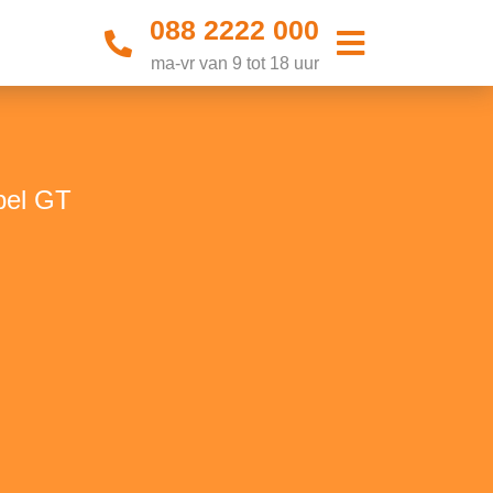
088 2222 000
ma-vr van 9 tot 18 uur
pel GT