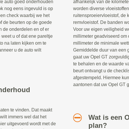
t de auto goed onderhouden
afhankelijk van de kilomet
k nog eens ingevuld is op
worden diverse vloeistoffen
 een check waarbij we het
ruitensproeiervloeistof, de 
of de beurten op de goede
remvloeistof. De banden w
n de onderdelen en of er
Voor uw eigen veiligheid wo
eet u of dat ene pareltje
millimeter geadviseerd om d
o na laten kijken om te
millimeter de minimale wett
nneer u de auto wilt
Gemiddelde duur van een g
gaat uw Opel GT zorgvuldig
te behalen en de waarde v
beurt ontvangt u de check
afgestempeld. Hiermee kunt
aantonen dat uw Opel GT g
onderhoud
maten te vinden. Dat maakt
Wat is een 
 wilt immers wel dat het
er uitgevoerd wordt met de
plan?