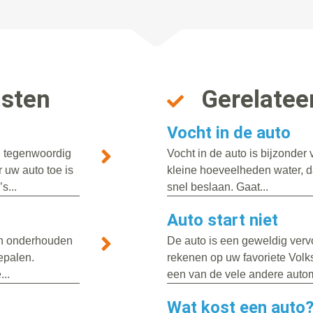
nsten
Gerelatee
Vocht in de auto
n tegenwoordig
Vocht in de auto is bijzonde
 uw auto toe is
kleine hoeveelheden water, da
s...
snel beslaan. Gaat...
Auto start niet
ten onderhouden
De auto is een geweldig vervo
bepalen.
rekenen op uw favoriete Volk
..
een van de vele andere autom
Wat kost een auto