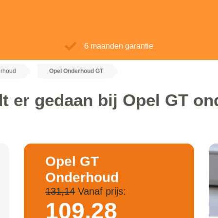
6 maanden garantie
erhoud
Opel Onderhoud GT
t er gedaan bij Opel GT o
Opel GT
Onderhoud
131,14
Vanaf prijs:
109,
28