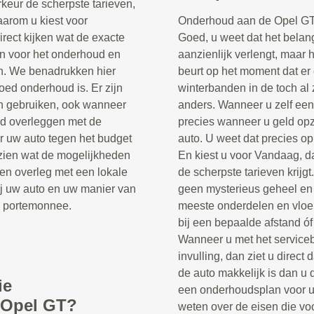
orkeur de scherpste tarieven,
waarom u kiest voor
Onderhoud aan de Opel GT is
rect kijken wat de exacte
Goed, u weet dat het belang
ten voor het onderhoud en
aanzienlijk verlengt, maar h
n. We benadrukken hier
beurt op het moment dat er 
oed onderhoud is. Er zijn
winterbanden in de toch a
en gebruiken, ook wanneer
anders. Wanneer u zelf ee
tijd overleggen met de
precies wanneer u geld opz
or uw auto tegen het budget
auto. U weet dat precies o
 zien wat de mogelijkheden
En kiest u voor Vandaag, da
en overleg met een lokale
de scherpste tarieven krijg
ij uw auto en uw manier van
geen mysterieus geheel en i
w portemonnee.
meeste onderdelen en vloe
bij een bepaalde afstand ó
Wanneer u met het serviceb
invulling, dan ziet u direc
de auto makkelijk is dan u 
ie
een onderhoudsplan voor uw
 Opel GT?
weten over de eisen die vo