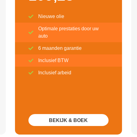
Nieuwe olie
Optimale prestaties door uw
auto
6 maanden garantie
Inclusief BTW
Inclusief arbeid
BEKIJK & BOEK