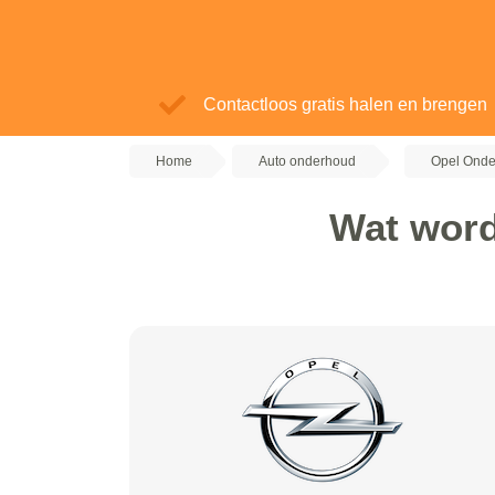
Contactloos gratis halen en brengen
Home
Auto onderhoud
Opel Ond
Wat word