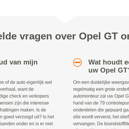
elde vragen over Opel GT 
ud van mijn
Wat houdt e
uw Opel GT
 of de auto eigenlijk wel
Om een duidelijke weergav
 verhaal, want de
regelmatig een grote onder
dige check en verkopers
automonteur zal uw Opel GT
ensen zijn die interesse
hand van de 79 controlepun
chattingen maken. Is de
onderdelen die gepaard ga
n goed verzorgd uit? Is het
olie wordt ververst, het oliefi
banden onder en is er niet
vervangen. De brandstoffil