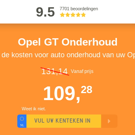
9.5
7701 beoordelingen
Opel GT Onderhoud
k de kosten voor auto onderhoud van uw O
131,14
Vanaf prijs
109,
28
Weet ik niet.