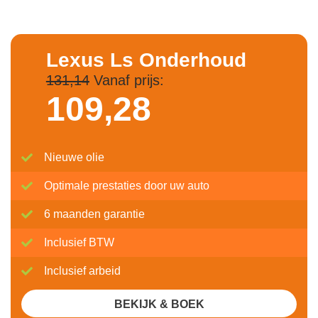
Lexus Ls Onderhoud
131,14
Vanaf prijs:
109,
28
Nieuwe olie
Optimale prestaties door uw auto
6 maanden garantie
Inclusief BTW
Inclusief arbeid
BEKIJK & BOEK