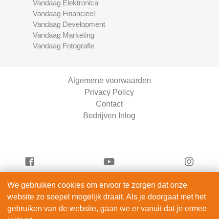
Vandaag Elektronica
Vandaag Financieel
Vandaag Development
Vandaag Marketing
Vandaag Fotografie
Algemene voorwaarden
Privacy Policy
Contact
Bedrijven Inlog
We gebruiken cookies om ervoor te zorgen dat onze
Vandaag Auto's is onderdeel van
website zo soepel mogelijk draait. Als je doorgaat met het
DIBA-Consultancy | KVK 98265768
gebruiken van de website, gaan we er vanuit dat je ermee
© 2012 – 2026