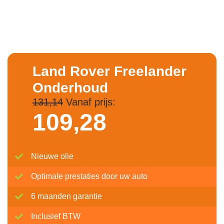
Land Rover Freelander
Onderhoud
131,14
Vanaf prijs:
109,
28
Nieuwe olie
Optimale prestaties door uw auto
6 maanden garantie
Inclusief BTW