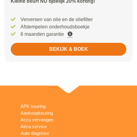
Kleine beurt NU tijdelijk 20% korting!
Verversen van olie en de oliefilter
Afstempelen onderhoudsboekje
6 maanden garantie
BEKIJK & BOEK
APK keuring
Aankoopkeuring
Accu vervangen
Airco service
Auto diagnose