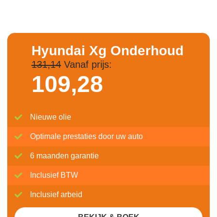
Hyundai Xg Onderhoud
131,14
Vanaf prijs:
109,
28
Nieuwe olie
Optimale prestaties door uw auto
6 maanden garantie
Inclusief BTW
Inclusief arbeid