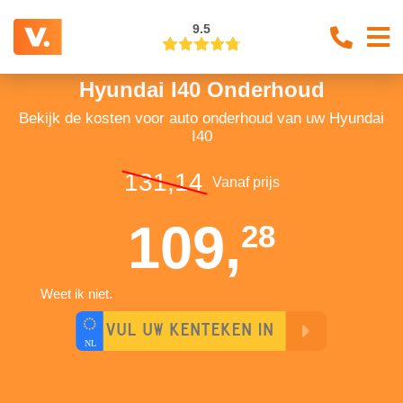
9.5
Hyundai I40 Onderhoud
Bekijk de kosten voor auto onderhoud van uw Hyundai
I40
131,14
Vanaf prijs
109,
28
Weet ik niet.