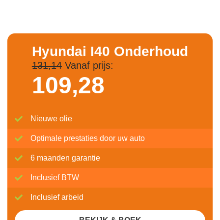
Hyundai I40 Onderhoud
131,14
Vanaf prijs:
109,
28
Nieuwe olie
Optimale prestaties door uw auto
6 maanden garantie
Inclusief BTW
Inclusief arbeid