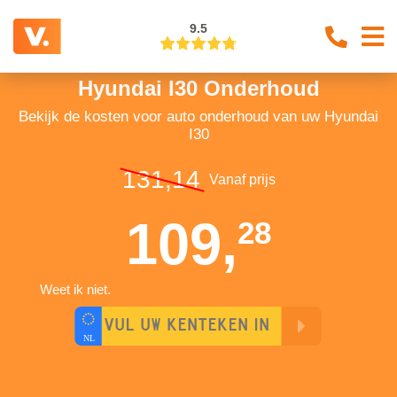
9.5
Hyundai I30 Onderhoud
Bekijk de kosten voor auto onderhoud van uw Hyundai
I30
131,14
Vanaf prijs
109,
28
Weet ik niet.