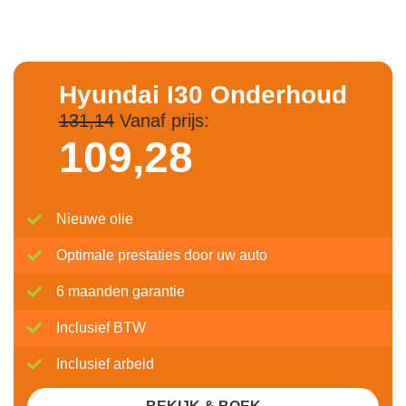
Hyundai I30 Onderhoud
131,14
Vanaf prijs:
109,
28
Nieuwe olie
Optimale prestaties door uw auto
6 maanden garantie
Inclusief BTW
Inclusief arbeid