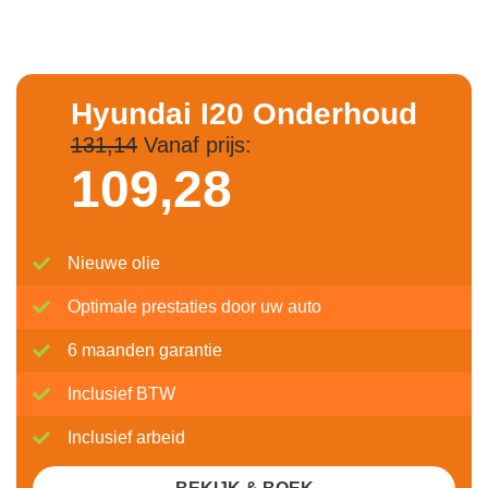
Hyundai I20 Onderhoud
131,14
Vanaf prijs:
109,
28
Nieuwe olie
Optimale prestaties door uw auto
6 maanden garantie
Inclusief BTW
Inclusief arbeid