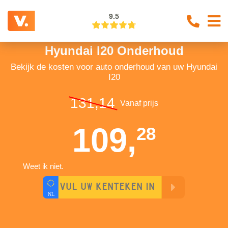
9.5
Hyundai I20 Onderhoud
Bekijk de kosten voor auto onderhoud van uw Hyundai
I20
131,14
Vanaf prijs
109,
28
Weet ik niet.