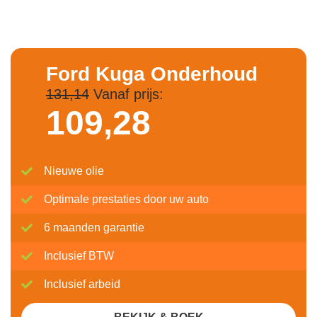
Ford Kuga Onderhoud
131,14
Vanaf prijs:
109,
28
Nieuwe olie
Optimale prestaties door uw auto
6 maanden garantie
Inclusief BTW
Inclusief arbeid