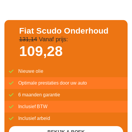
Fiat Scudo Onderhoud
131,14
Vanaf prijs:
109,
28
Nieuwe olie
Optimale prestaties door uw auto
6 maanden garantie
Inclusief BTW
Inclusief arbeid