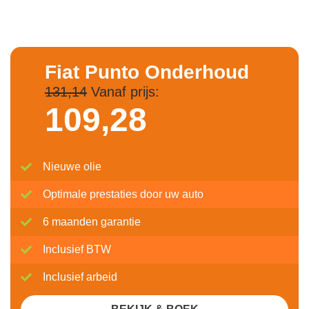
Fiat Punto Onderhoud
131,14
Vanaf prijs:
109,
28
Nieuwe olie
Optimale prestaties door uw auto
6 maanden garantie
Inclusief BTW
Inclusief arbeid