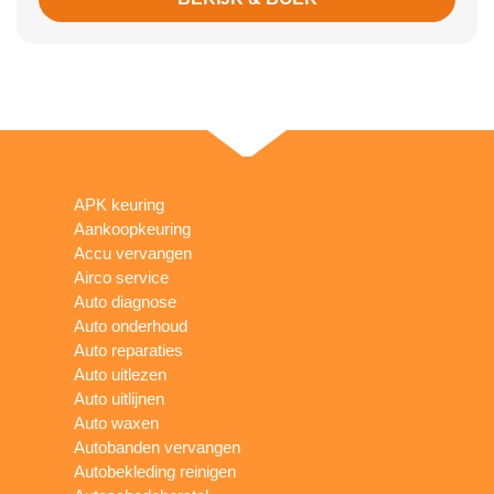
APK keuring
Aankoopkeuring
Accu vervangen
Airco service
Auto diagnose
Auto onderhoud
Auto reparaties
Auto uitlezen
Auto uitlijnen
Auto waxen
Autobanden vervangen
Autobekleding reinigen