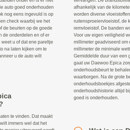
banden onder en is er niet
vervangen. De brandstoffil
t de auto goed onderhouden
afhankelijk van de kilomet
k nog eens ingevuld is op
worden diverse vloeistoffen
 een check waarbij we het
ruitensproeiervloeistof, de 
of de beurten op de goede
remvloeistof. De banden w
n de onderdelen en of er
Voor uw eigen veiligheid wo
eet u of dat ene pareltje
millimeter geadviseerd om d
o na laten kijken om te
millimeter de minimale wett
nneer u de auto wilt
Gemiddelde duur van een g
gaat uw Daewoo Epica zorgv
onderhoudsbeurt te behal
waarborgen. Na de grote be
onderhoudsboekjes afgeste
onderhoudshistorie altijd
pica
goed is onderhouden.
?
maten te vinden. Dat maakt
 wilt immers wel dat het