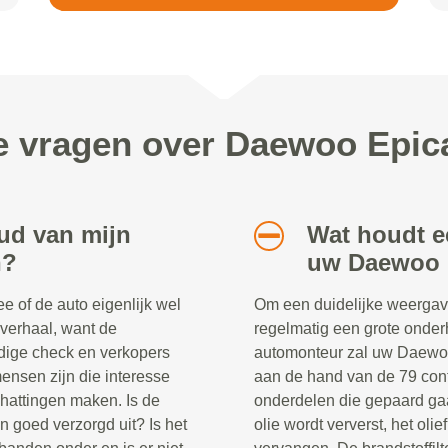
e vragen over Daewoo Epi
ud van mijn
Wat houdt e
n?
uw Daewoo 
 of de auto eigenlijk wel
Om een duidelijke weergav
 verhaal, want de
regelmatig een grote onder
dige check en verkopers
automonteur zal uw Daewoo
ensen zijn die interesse
aan de hand van de 79 cont
chattingen maken. Is de
onderdelen die gepaard ga
n goed verzorgd uit? Is het
olie wordt ververst, het oliefi