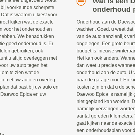
Wat is een 
e manier uitgevoerd wordt
u bij voorkeur de scherpste
onderhoud 
. Dat is waarom u kiest voor
rect kijken wat de exacte
Onderhoud aan de Daewoo Ep
ten voor het onderhoud en
wachten. Goed, u weet dat 
t hebben. We benadrukken
van de auto aanzienlijk verle
itie goed onderhoud is. Er
ongelegen. Een grote beurt
rdelen gebruiken, ook
budget is, nieuwe winterb
kunt u altijd overleggen met
Het kan ook anders. Wannee
 voor uw auto tegen het
dan weet u precies wanneer
n om te zien wat de
onderhoud aan de auto. U 
en met uw auto en overleg
naar de garage moet. En ki
lan dat past bij uw auto en
kosten zijn én dat u de sch
uw Daewoo Epica en uw
Daewoo Epica is namelijk g
niet gepland kan worden. 
namelijk vervangen worden 
aantal gereden kilometers.
gaat kijken naar de exacte i
een onderhoudsplan voor de