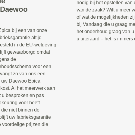
ie
nodig bij het opstellen va
 Daewoo
van de zaak? Wilt u meer w
of wat de mogelijkheden zi
bij Vandaag die u graag me
pica bij een van onze
het onderhoud graag van u 
rieksgarantie altijd
u uiteraard – het is immers
gesteld in de EU-wetgeving.
lijft gewaarborgd omdat
gens de
derhoudsschema voor een
ntvangt zo van ons een
wat uw Daewoo Epica
kost. Al het meerwerk aan
t u besproken en pas
dkeuring voor heeft
die niet binnen de
lijft uw fabrieksgarantie
 voordelige prijzen die