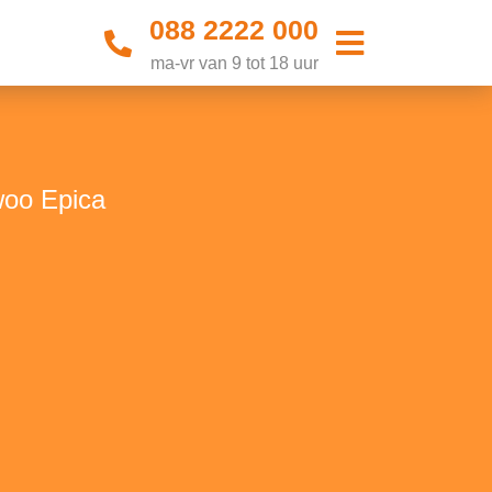
088 2222 000
ma-vr van 9 tot 18 uur
woo Epica