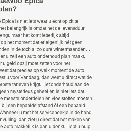
Daewoo Epica
plan?
ica is niet iets waar u echt op zit te
het belangrijk is omdat het de levensduur
ngt, maar het komt letterlijk altijd
 op het moment dat er eigenlijk nét geen
anden in de toch al zo dure wintermaanden…
r u zelf een auto onderhoud plan maakt,
 u geld opzij moet zetten voor het
weet dat precies op welk moment de auto
est u voor Vandaag, dan weet u direct wat de
erpste tarieven krijgt. Het onderhoud aan de
een mysterieus geheel en is niet iets dat
De meeste onderdelen en vloeistoffen moeten
bij een bepaalde afstand óf een bepaald
 Wanneer u met het serviceboekje in de hand
nvulling, dan ziet u direct dat het maken van
 auto makkelijk is dan u denkt. Hebt u hulp