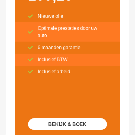
Nieuwe olie
Optimale prestaties door uw
auto
6 maanden garantie
Inclusief BTW
Inclusief arbeid
BEKIJK & BOEK