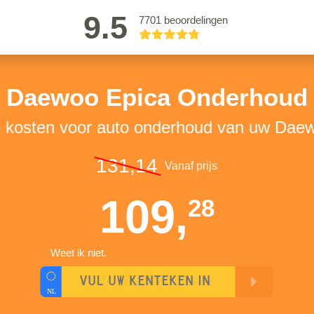
9.5
7701 beoordelingen
Daewoo Epica Onderhoud
e kosten voor auto onderhoud van uw Dae
131,14
Vanaf prijs
109,
28
Weet ik niet.