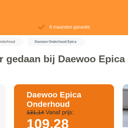
6 maanden garantie
nderhoud
Daewoo Onderhoud Epica
r gedaan bij Daewoo Epic
Daewoo Epica
Onderhoud
131,14
Vanaf prijs:
109,
28