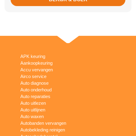
APK keuring
Aankoopkeuring
Accu vervangen
Airco service
Auto diagnose
Auto onderhoud
Auto reparaties
Auto uitlezen
Auto uitlijnen
Auto waxen
Autobanden vervangen
Autobekleding reinigen